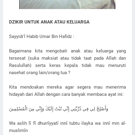
DZIKIR UNTUK ANAK ATAU KELUARGA
Sayyidi'l Habib Umar Bin Hafidz :
Bagaimana kita mengobati anak atau keluarga yang
tersesat (suka maksiat atau tidak taat pada Allah dan
Rasulullah) serta keras kepala tidak mau menuruti
nasehat orang lain/orang tua ?
Kita mendoakan mereka agar segera mau menerima
hidayah dari Allah dengan cara banyak membaca ayat ini:
وَأَصْلِحْ لِي فِي ذُرِّيَّتِي إِنِّي تُبْتُ إِلَيْكَ وَإِنِّي مِنَ الْمُسْلِمِينَ
Wa aṣliḥ lī fī dhurrīyyatī innī tubtu ilayka wa innī min al-
muslimīn