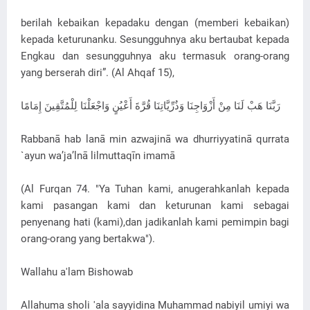
berilah kebaikan kepadaku dengan (memberi kebaikan)
kepada keturunanku. Sesungguhnya aku bertaubat kepada
Engkau dan sesungguhnya aku termasuk orang-orang
yang berserah diri”. (Al Ahqaf 15),
رَبَّنَا هَبْ لَنَا مِنْ أَزْوَاجِنَا وَذُرِّيَّاتِنَا قُرَّةَ أَعْيُنٍ وَاجْعَلْنَا لِلْمُتَّقِينَ إِمَامًا
Rabbanā hab lanā min azwajinā wa dhurriyyatinā qurrata
`ayun wa’ja’lnā lilmuttaqīn imamā
(Al Furqan 74. "Ya Tuhan kami, anugerahkanlah kepada
kami pasangan kami dan keturunan kami sebagai
penyenang hati (kami),dan jadikanlah kami pemimpin bagi
orang-orang yang bertakwa").
Wallahu a'lam Bishowab
Allahuma sholi 'ala sayyidina Muhammad nabiyil umiyi wa