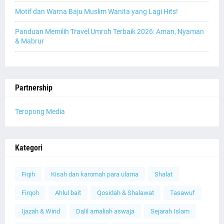
Motif dan Warna Baju Muslim Wanita yang Lagi Hits!
Panduan Memilih Travel Umroh Terbaik 2026: Aman, Nyaman
& Mabrur
Partnership
Teropong Media
Kategori
Fiqih
Kisah dan karomah para ulama
Shalat
Firqoh
Ahlul bait
Qosidah & Shalawat
Tasawuf
Ijazah & Wirid
Dalil amaliah aswaja
Sejarah Islam