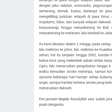
berlanjut ke jawa tengah wilayah slawi, lalu
dengan jalur selatan, wonosobo, pegunungan 
semarang, demak, kudus, berlanjut ke jaw
mengelililngi puluhan wilayah di jawa timur, 
mojokerto, blitar, dan banyak wilayah dakwah 
banyuwangi, hingga menyeberang ke Bali, d
menyeberang ke mataram, lalu kembali ke Jaka
Itu kami lakukan dalam 2 minggu pada setiap 
lalu melintas ke johor, lalu melintas ke Kuala
sehari, hal itu berjalan hingga 2002, kondis
kedua lutut yang melembek sebab terlalu banya
Cipto, lalu meneruskan pengobatan hingga 6 
waktu kemudian stroke menimpa, namun ko
opname beberapa hari hampir setiap bulanny
angin, sampai hamba terkena stroke yang kedu
meneruskan dakwah,
Kini jamaah Majelis Rasulullah saw sudah ju
pisah denganku.