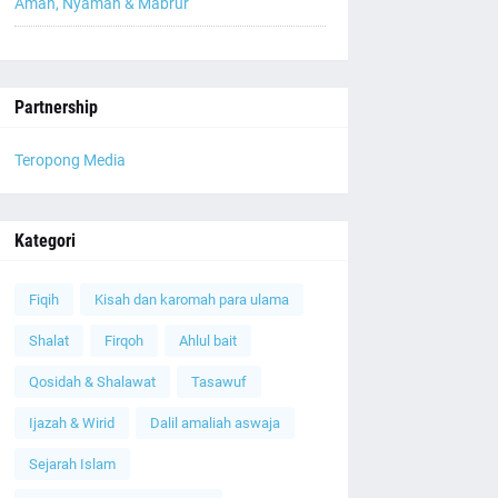
Aman, Nyaman & Mabrur
Partnership
Teropong Media
Kategori
Fiqih
Kisah dan karomah para ulama
Shalat
Firqoh
Ahlul bait
Qosidah & Shalawat
Tasawuf
Ijazah & Wirid
Dalil amaliah aswaja
Sejarah Islam