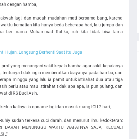
isah dengan hamba,
 dakwah lagi, dan mudah mudahan mati bersama bang, karena
 waktu kematian kita hanya beda beberapa hari, lalu jumpa dan
ana beri nama Muhammad Ruhku, ruh kita tidak bisa lama
ti Hujan, Langsung Berhenti Saat Itu Juga
 prof yang menangani sakit kepala hamba agar sakit kepalanya
, tentunya tidak ingin memberatkan biayanya pada hamba, dan
rapa minggu yang lalu ia pamit untuk istirahat dua atau tiga
asih perlu atau mau istirahat tidak apa apa, ia pun pulang, dan
wat di RS Budi Asih,
u kedua kalinya ia opname lagi dan masuk ruang ICU 2 hari,
uhiy sudah terkena cuci darah, dan menurut ilmu kedokteran:
CI DARAH MENUNGGU WAKTU WAFATNYA SAJA, KECUALI
SIL"