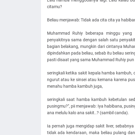
Lalu hamba menggodanya lagi: Lalu kalau bu
citamu?
Beliau menjawab: Tidak ada cita cita ya habiba
Muhammad Ruhiy beberapa minggu yang lal
penyakitnya sama dengan salah satu penyakit y
bagian belakang, mungkin dari cintanya Muh
dipindahkan pada beliau, sebab itu beliau seri
pasti disaat yang sama Muhammad Ruhiy pun 
seringkali ketika sakit kepala hamba kambuh
ngurut atau ke sinsei atau kemana karena pu
menahu hamba kambuh juga,
seringkali saat hamba kambuh kebetulan sed
pusingmu?", pii menjawab: Iya habibana, pus
ana melulu kalo ana sakit..? (sambil canda).
Ia pernah juga mengidap sakit liver, sebabny
tidak ada kendaraan, maka beliau pulang dan k