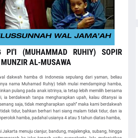
 PI'I (MUHAMMAD RUHIY) SOPIR
 MUNZIR AL-MUSAWA
al dakwah hamba di Indonesia sepulang dari yaman, beliau
inya nama Muhamad Ruhiy) telah mulai mendampingi hamba,
nkan pulang pada anak istrinya, ia tetap lebih memilih bersama
, ia berdakwah tanpa mengharapkan upah, kalau ditanyai ia
n senang saja, tidak mengharapkan upah” maka kami berdakwah
ak tidur, bahkan berhari hari siang malam tidak tidur, dan ia
perolok hamba, padahal usianya 4 atau 5 tahun diatas hamba,
i Jakarta menuju cianjur, bandung, majalengka, subang, hingga