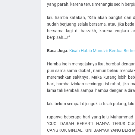
yang parah, karena terus menangis sedih berp
lalu hamba katakan, "Kita akan bangkit dan
sudah berjuang selalu bersama, atau jika beda
bersama lagi di barzakh, karena engkau 
berpisah….!”
Baca Juga:
Kisah Habib Mundzir Berdoa Berhen
Hamba ingin mengajaknya ikut berobat dengan
pun sama sama diobati, namun beliau menolak
meremehkan sakitnya. Maka kurang lebih bebe
hari, hamba izinkan seminggu istirahat, jika m
lama tak kembali, sampai hamba dengar ia dira
lalu belum sempat dijenguk ia telah pulang, lal
rupanya beberapa hari yang lalu Muhammad R
"CUCI DARAH BERARTI HANYA TERUS CU
CANGKOK GINJAL, KINI BANYAK YANG BERHA