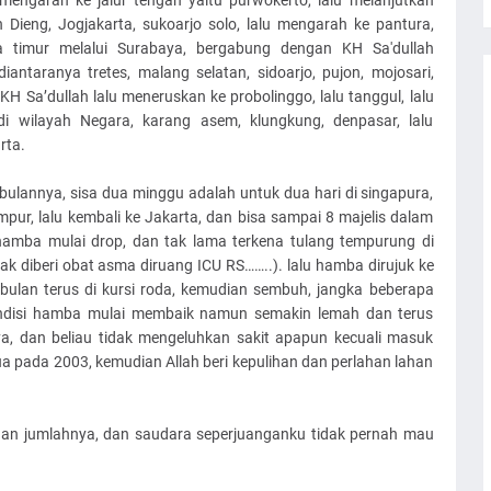
 mengarah ke jalur tengah yaitu purwokerto, lalu melanjutkan
Dieng, Jogjakarta, sukoarjo solo, lalu mengarah ke pantura,
a timur melalui Surabaya, bergabung dengan KH Sa'dullah
diantaranya tretes, malang selatan, sidoarjo, pujon, mojosari,
KH Sa’dullah lalu meneruskan ke probolinggo, lalu tanggul, lalu
i wilayah Negara, karang asem, klungkung, denpasar, lalu
rta.
bulannya, sisa dua minggu adalah untuk dua hari di singapura,
lumpur, lalu kembali ke Jakarta, dan bisa sampai 8 majelis dalam
i hamba mulai drop, dan tak lama terkena tulang tempurung di
k diberi obat asma diruang ICU RS……..). lalu hamba dirujuk ke
bulan terus di kursi roda, kemudian sembuh, jangka beberapa
ndisi hamba mulai membaik namun semakin lemah dan terus
a, dan beliau tidak mengeluhkan sakit apapun kecuali masuk
a pada 2003, kemudian Allah beri kepulihan dan perlahan lahan
taan jumlahnya, dan saudara seperjuanganku tidak pernah mau