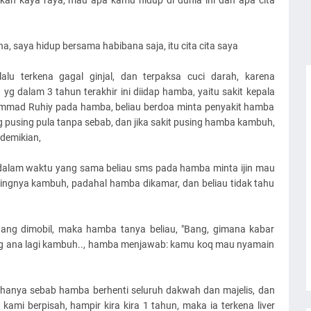
kan kaya raya, mau apa kamu hidup di dunia ini dan apa cita
na, saya hidup bersama habibana saja, itu cita cita saya
u terkena gagal ginjal, dan terpaksa cuci darah, karena
g dalam 3 tahun terakhir ini diidap hamba, yaitu sakit kepala
ammad Ruhiy pada hamba, beliau berdoa minta penyakit hamba
ng pusing pula tanpa sebab, dan jika sakit pusing hamba kambuh,
demikian,
, dalam waktu yang sama beliau sms pada hamba minta ijin mau
singnya kambuh, padahal hamba dikamar, dan beliau tidak tahu
ang dimobil, maka hamba tanya beliau, "Bang, gimana kabar
ing ana lagi kambuh.., hamba menjawab: kamu koq mau nyamain
a hanya sebab hamba berhenti seluruh dakwah dan majelis, dan
ami berpisah, hampir kira kira 1 tahun, maka ia terkena liver