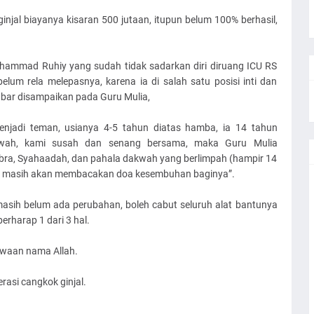
jal biayanya kisaran 500 jutaan, itupun belum 100% berhasil,
ammad Ruhiy yang sudah tidak sadarkan diri diruang ICU RS
lum rela melepasnya, karena ia di salah satu posisi inti dan
abar disampaikan pada Guru Mulia,
njadi teman, usianya 4-5 tahun diatas hamba, ia 14 tahun
wah, kami susah dan senang bersama, maka Guru Mulia
bra, Syahaadah, dan pahala dakwah yang berlimpah (hampir 14
u masih akan membacakan doa kesembuhan baginya”.
masih belum ada perubahan, boleh cabut seluruh alat bantunya
erharap 1 dari 3 hal.
awaan nama Allah.
rasi cangkok ginjal.