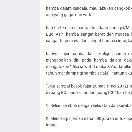
hamba dalam kendala, mau lakukan cangkok gin
ada yang gagal dan wafat.
hamba terus memantau keadaan bang pii/Muh
Budi Asih, hamba sangat berat dan merasa be
sangat terpercaya dan sangat hamba cintai, k
bahwa sopir hamba dan sekaligus sudah me
mengabdikan diri pada hamba dalam dak
mengatakan “Jika ia wafat maka Sa’aadatulku
tahun mendampingi hamba selalu), namun ak
“Jika sampai besok fajar (jumat 1 mei 2012) 
diruang ICU dan keluar dari ruang ICU” hamba b
1. Beliau sembuh dengan kekuatan dan kewib
2. Mencari pinjaman dana 500 jutaan untuk ope
Image