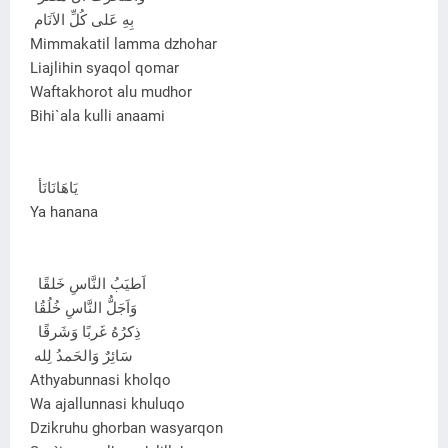
بِهِ عَلى كُلِّ الاَنَام
Mimmakatil lamma dzhohar
Liajlihin syaqol qomar
Waftakhorot alu mudhor
Bihi`ala kulli anaami
يَاهَانَانَأ
Ya hanana
اَطيَبُ النَّاسِ خَلقًا
وَاَجَلُّ النَّاسِ خُلُقُا
ذِكرُهُ غَربًا وَشَرقًا
سَائِرٌ وَالحَمدُ لِله
Athyabunnasi kholqo
Wa ajallunnasi khuluqo
Dzikruhu ghorban wasyarqon