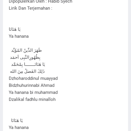
Dipopulerkan Oleh : Habib Syech
Lirik Dan Terjemahan :
يَا هَنَانَا
Ya hanana
ظَهَرَ الدِّينُ المُؤَيَّد
بِظُهُورِالنَّبِى اَحمَد
يَا هَنَانَــــــــا بِمُحَمَّد
ذَلِكَ الفَضلُ مِنَ الله
Dzhoharoddinul muayyad
Bidzhuhurinnabi Ahmad
Ya hanana bi muhammad
Dzalikal fadhlu minalloh
يَا هَنَانَا
Ya hanana