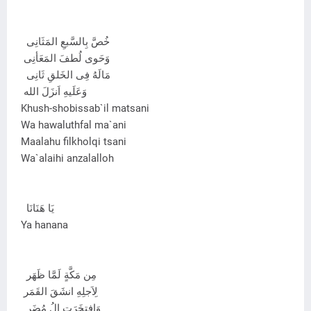
خُصَّ بِالسَّبعِ المَثَانِى
وَحَوى لُطفَ المَعَأنِى
مَالَهُ فِى الخَلقِ ثَانِى
وَعَلَيهِ اَنزَلَ الله
Khush-shobissab`il matsani
Wa hawaluthfal ma`ani
Maalahu filkholqi tsani
Wa`alaihi anzalalloh
يَا هَنَانَا
Ya hanana
مِن مَكَّةٍ لَمَّا ظَهَر
لِاَجلِهِ انشَقَ القَمَر
وَافتخَرَت الُ مُضَر