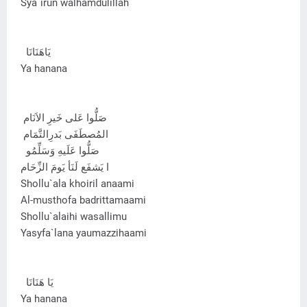
Sya`irun walhamdulillah
يَاهَنَانَا
Ya hanana
صَلُّوا عَلى خَيرِ الاَنَام
المُصطَفَى بَدرِالتَّمَام
صَلُّوا عَلَيهِ وَسَلِّمُو
ا يَشفَع لَنَأ يَومَ الزِّحَام
Shollu`ala khoiril anaami
Al-musthofa badrittamaami
Shollu`alaihi wasallimu
Yasyfa`lana yaumazzihaami
يَا هَنَانَا
Ya hanana