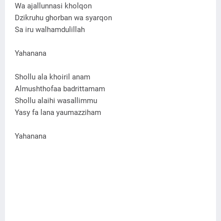
Wa ajallunnasi kholqon
Dzikruhu ghorban wa syarqon
Sa iru walhamdulillah
Yahanana
Shollu ala khoiril anam
Almushthofaa badrittamam
Shollu alaihi wasallimmu
Yasy fa lana yaumazziham
Yahanana