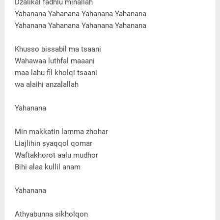
Dzalikal fadhlu minallah
Yahanana Yahanana Yahanana Yahanana
Yahanana Yahanana Yahanana Yahanana
Khusso bissabil ma tsaani
Wahawaa luthfal maaani
maa lahu fil kholqi tsaani
wa alaihi anzalallah
Yahanana
Min makkatin lamma zhohar
Liajlihin syaqqol qomar
Waftakhorot aalu mudhor
Bihi alaa kullil anam
Yahanana
Athyabunna sikholqon