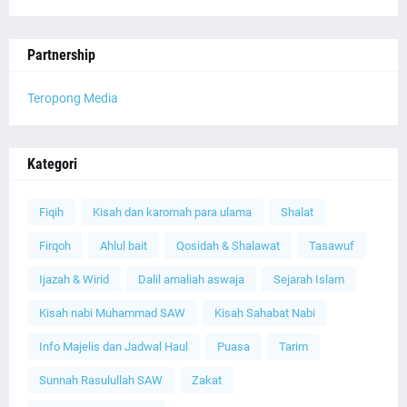
Partnership
Teropong Media
Kategori
Fiqih
Kisah dan karomah para ulama
Shalat
Firqoh
Ahlul bait
Qosidah & Shalawat
Tasawuf
Ijazah & Wirid
Dalil amaliah aswaja
Sejarah Islam
Kisah nabi Muhammad SAW
Kisah Sahabat Nabi
Info Majelis dan Jadwal Haul
Puasa
Tarim
Sunnah Rasulullah SAW
Zakat