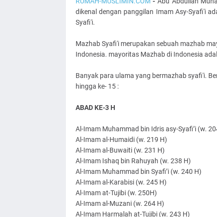
RUMAH-MUSLIMIN.COM
-
Abu Abdullah Muham
dikenal dengan panggilan Imam Asy-Syafi'i ad
Syafi'i.
Mazhab Syafi'i merupakan sebuah mazhab mayor
Indonesia. mayoritas Mazhab di Indonesia adal
Banyak para ulama yang bermazhab syafi'i. Be
hingga ke- 15 :
A
BAD KE-3 H
Al-Imam Muhammad bin Idris asy-Syafi’i (w. 20
Al-Imam al-Humaidi (w. 219 H)
Al-Imam al-Buwaiti (w. 231 H)
Al-Imam Ishaq bin Rahuyah (w. 238 H)
Al-Imam Muhammad bin Syafi’i (w. 240 H)
Al-Imam al-Karabisi (w. 245 H)
Al-Imam at-Tujibi (w. 250H)
Al-Imam al-Muzani (w. 264 H)
Al-Imam Harmalah at-Tujibi (w. 243 H)