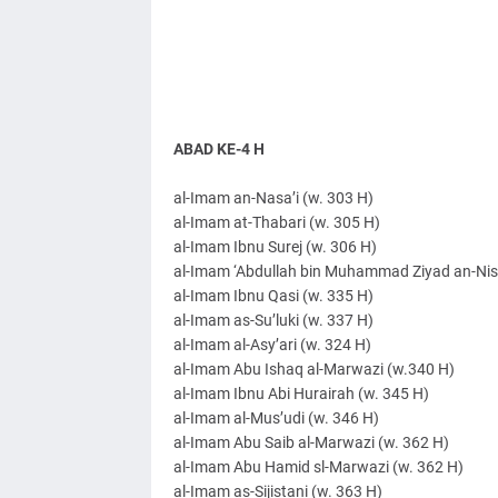
ABAD KE-4 H
al-Imam an-Nasa’i (w. 303 H)
al-Imam at-Thabari (w. 305 H)
al-Imam Ibnu Surej (w. 306 H)
al-Imam ‘Abdullah bin Muhammad Ziyad an-Nisa
al-Imam Ibnu Qasi (w. 335 H)
al-Imam as-Su’luki (w. 337 H)
al-Imam al-Asy’ari (w. 324 H)
al-Imam Abu Ishaq al-Marwazi (w.340 H)
al-Imam Ibnu Abi Hurairah (w. 345 H)
al-Imam al-Mus’udi (w. 346 H)
al-Imam Abu Saib al-Marwazi (w. 362 H)
al-Imam Abu Hamid sl-Marwazi (w. 362 H)
al-Imam as-Sijistani (w. 363 H)