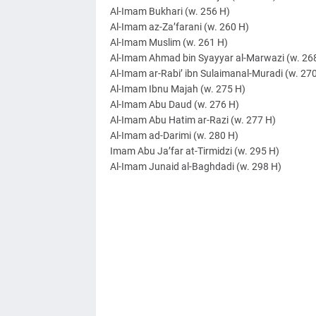
Al-Imam Bukhari (w. 256 H)
Al-Imam az-Za’farani (w. 260 H)
Al-Imam Muslim (w. 261 H)
Al-Imam Ahmad bin Syayyar al-Marwazi (w. 26
Al-Imam ar-Rabi’ ibn Sulaimanal-Muradi (w. 27
Al-Imam Ibnu Majah (w. 275 H)
Al-Imam Abu Daud (w. 276 H)
Al-Imam Abu Hatim ar-Razi (w. 277 H)
Al-Imam ad-Darimi (w. 280 H)
Imam Abu Ja’far at-Tirmidzi (w. 295 H)
Al-Imam Junaid al-Baghdadi (w. 298 H)