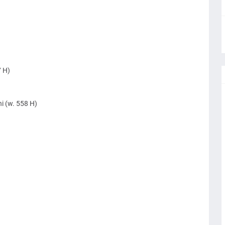
7 H)
i (w. 558 H)