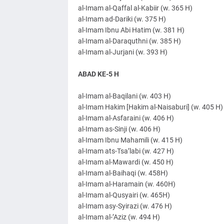
al-Imam al-Qaffal al-Kabiir (w. 365 H)
al-Imam ad-Dariki (w. 375 H)
al-Imam Ibnu Abi Hatim (w. 381 H)
al-Imam al-Daraquthni (w. 385 H)
al-Imam al-Jurjani (w. 393 H)
ABAD KE-5 H
al-Imam al-Baqilani (w. 403 H)
al-Imam Hakim [Hakim al-Naisaburi] (w. 405 H)
al-Imam al-Asfaraini (w. 406 H)
al-Imam as-Sinji (w. 406 H)
al-Imam Ibnu Mahamili (w. 415 H)
al-Imam ats-Tsa’labi (w. 427 H)
al-Imam al-Mawardi (w. 450 H)
al-Imam al-Baihaqi (w. 458H)
al-Imam al-Haramain (w. 460H)
al-Imam al-Qusyairi (w. 465H)
al-Imam asy-Syirazi (w. 476 H)
al-Imam al-’Aziz (w. 494 H)