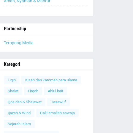
Aman, Nyaman & Mabrur
Partnership
Teropong Media
Kategori
Fiqih
Kisah dan karomah para ulama
Shalat
Firqoh
Ahlul bait
Qosidah & Shalawat
Tasawuf
Ijazah & Wirid
Dalil amaliah aswaja
Sejarah Islam