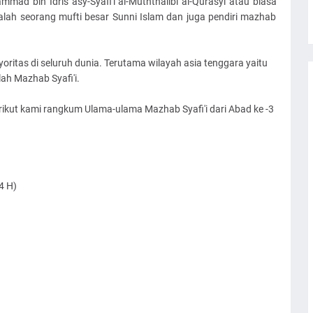
mad bin Idris asy-Syafi'i al-Muththalibi al-Qurasyi atau biasa
alah seorang mufti besar Sunni Islam dan juga pendiri mazhab
itas di seluruh dunia. Terutama wilayah asia tenggara yaitu
ah Mazhab Syafi'i.
rikut kami rangkum Ulama-ulama Mazhab Syafi'i dari Abad ke -3
4 H)