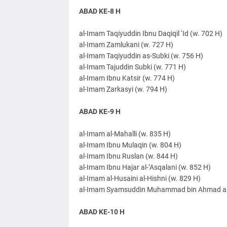
ABAD KE-8 H
al-Imam Taqiyuddin Ibnu Daqiqil ‘Id (w. 702 H)
al-Imam Zamlukani (w. 727 H)
al-Imam Taqiyuddin as-Subki (w. 756 H)
al-Imam Tajuddin Subki (w. 771 H)
al-Imam Ibnu Katsir (w. 774 H)
al-Imam Zarkasyi (w. 794 H)
ABAD KE-9 H
al-Imam al-Mahalli (w. 835 H)
al-Imam Ibnu Mulaqin (w. 804 H)
al-Imam Ibnu Ruslan (w. 844 H)
al-Imam Ibnu Hajar al-’Asqalani (w. 852 H)
al-Imam al-Husaini al-Hishni (w. 829 H)
al-Imam Syamsuddin Muhammad bin Ahmad al-M
ABAD KE-10 H