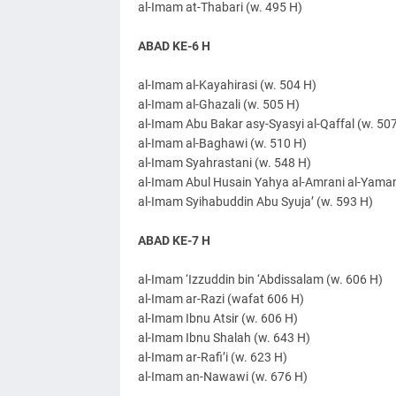
al-Imam at-Thabari (w. 495 H)
ABAD KE-6 H
al-Imam al-Kayahirasi (w. 504 H)
al-Imam al-Ghazali (w. 505 H)
al-Imam Abu Bakar asy-Syasyi al-Qaffal (w. 50
al-Imam al-Baghawi (w. 510 H)
al-Imam Syahrastani (w. 548 H)
al-Imam Abul Husain Yahya al-Amrani al-Yaman
al-Imam Syihabuddin Abu Syuja’ (w. 593 H)
ABAD KE-7 H
al-Imam ‘Izzuddin bin ‘Abdissalam (w. 606 H)
al-Imam ar-Razi (wafat 606 H)
al-Imam Ibnu Atsir (w. 606 H)
al-Imam Ibnu Shalah (w. 643 H)
al-Imam ar-Rafi’i (w. 623 H)
al-Imam an-Nawawi (w. 676 H)