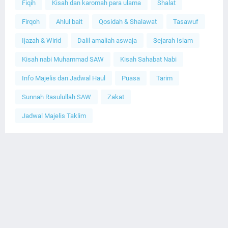
Fiqih
Kisah dan karomah para ulama
Shalat
Firqoh
Ahlul bait
Qosidah & Shalawat
Tasawuf
Ijazah & Wirid
Dalil amaliah aswaja
Sejarah Islam
Kisah nabi Muhammad SAW
Kisah Sahabat Nabi
Info Majelis dan Jadwal Haul
Puasa
Tarim
Sunnah Rasulullah SAW
Zakat
Jadwal Majelis Taklim