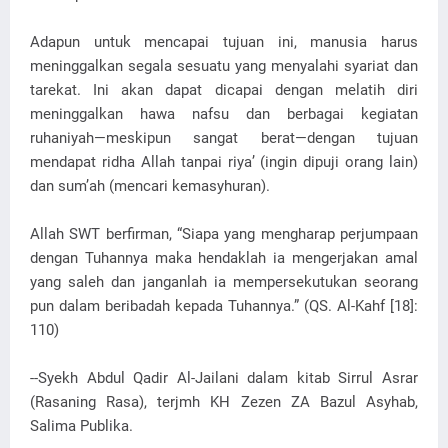
Adapun untuk mencapai tujuan ini, manusia harus
meninggalkan segala sesuatu yang menyalahi syariat dan
tarekat. Ini akan dapat dicapai dengan melatih diri
meninggalkan hawa nafsu dan berbagai kegiatan
ruhaniyah—meskipun sangat berat—dengan tujuan
mendapat ridha Allah tanpai riya’ (ingin dipuji orang lain)
dan sum’ah (mencari kemasyhuran).
Allah SWT berfirman, “Siapa yang mengharap perjumpaan
dengan Tuhannya maka hendaklah ia mengerjakan amal
yang saleh dan janganlah ia mempersekutukan seorang
pun dalam beribadah kepada Tuhannya.” (QS. Al-Kahf [18]:
110)
--Syekh Abdul Qadir Al-Jailani dalam kitab Sirrul Asrar
(Rasaning Rasa), terjmh KH Zezen ZA Bazul Asyhab,
Salima Publika.