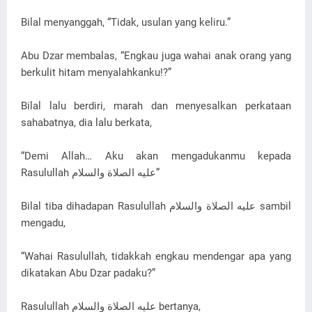
Bilal menyanggah, “Tidak, usulan yang keliru.”
Abu Dzar membalas, “Engkau juga wahai anak orang yang
berkulit hitam menyalahkanku!?”
Bilal lalu berdiri, marah dan menyesalkan perkataan
sahabatnya, dia lalu berkata,
“Demi Allah… Aku akan mengadukanmu kepada
Rasulullah ﻋﻠﻴﻪ ﺍﻟﺼﻼﺓ ﻭﺍﻟﺴﻼﻡ”
Bilal tiba dihadapan Rasulullah ﻋﻠﻴﻪ ﺍﻟﺼﻼﺓ ﻭﺍﻟﺴﻼﻡ sambil
mengadu,
“Wahai Rasulullah, tidakkah engkau mendengar apa yang
dikatakan Abu Dzar padaku?”
Rasulullah ﻋﻠﻴﻪ ﺍﻟﺼﻼﺓ ﻭﺍﻟﺴﻼﻡ bertanya,