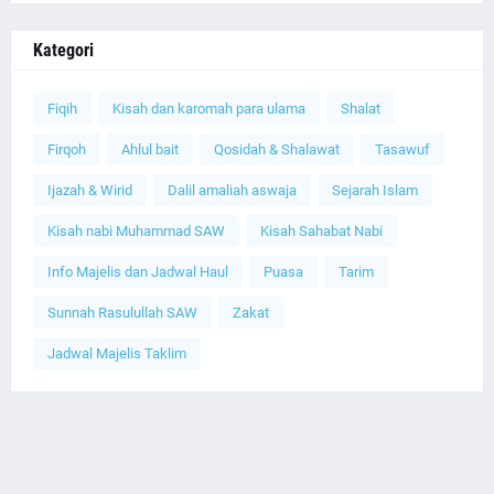
Kategori
Fiqih
Kisah dan karomah para ulama
Shalat
Firqoh
Ahlul bait
Qosidah & Shalawat
Tasawuf
Ijazah & Wirid
Dalil amaliah aswaja
Sejarah Islam
Kisah nabi Muhammad SAW
Kisah Sahabat Nabi
Info Majelis dan Jadwal Haul
Puasa
Tarim
Sunnah Rasulullah SAW
Zakat
Jadwal Majelis Taklim