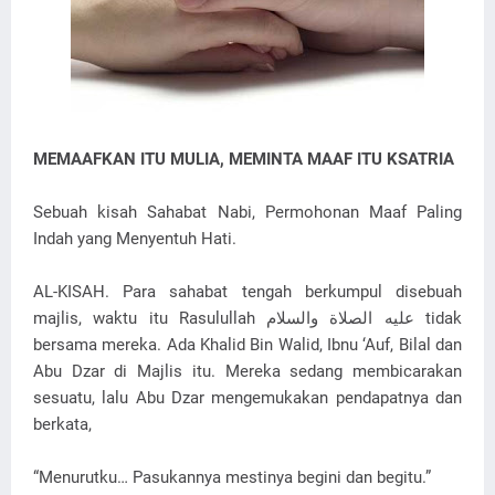
MEMAAFKAN ITU MULIA, MEMINTA MAAF ITU KSATRIA
Sebuah kisah Sahabat Nabi, Permohonan Maaf Paling
Indah yang Menyentuh Hati.
AL-KISAH. Para sahabat tengah berkumpul disebuah
majlis, waktu itu Rasulullah ﻋﻠﻴﻪ ﺍﻟﺼﻼﺓ ﻭﺍﻟﺴﻼﻡ tidak
bersama mereka. Ada Khalid Bin Walid, Ibnu ‘Auf, Bilal dan
Abu Dzar di Majlis itu. Mereka sedang membicarakan
sesuatu, lalu Abu Dzar mengemukakan pendapatnya dan
berkata,
“Menurutku… Pasukannya mestinya begini dan begitu.”