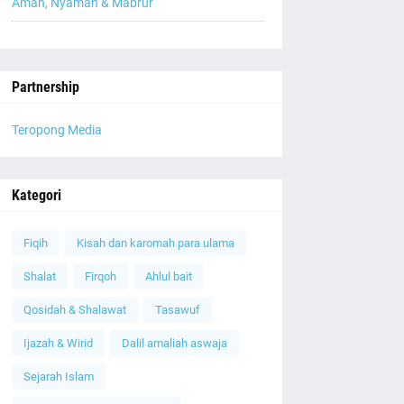
Aman, Nyaman & Mabrur
Partnership
Teropong Media
Kategori
Fiqih
Kisah dan karomah para ulama
Shalat
Firqoh
Ahlul bait
Qosidah & Shalawat
Tasawuf
Ijazah & Wirid
Dalil amaliah aswaja
Sejarah Islam