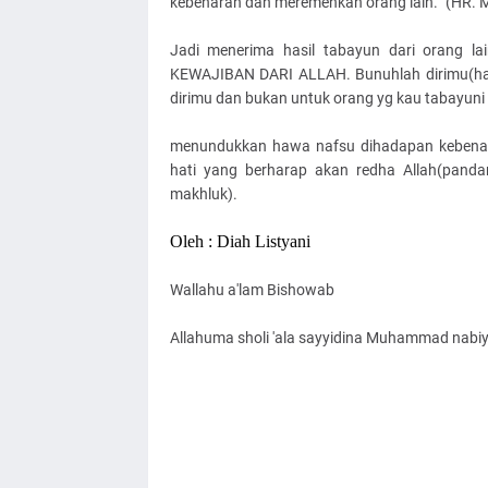
kebenaran dan meremehkan orang lain.“ (HR. M
Jadi menerima hasil tabayun dari orang la
KEWAJIBAN DARI ALLAH. Bunuhlah dirimu(haw
dirimu dan bukan untuk orang yg kau tabayun
menundukkan hawa nafsu dihadapan kebenaran
hati yang berharap akan redha Allah(panda
makhluk).
Oleh : Diah Listyani
Wallahu a'lam Bishowab
Allahuma sholi 'ala sayyidina Muhammad nabiyil