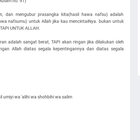
uslim no. 91)
in, dan mengubur prasangka kita(hasil hawa nafsu) adalah
a nafsumu) untuk Allah jika kau mencintaiNya. bukan untuk
i TAPI UNTUK ALLAH.
 adalah sangat berat, TAPI akan ringan jika dilakukan oleh
ngan Allah diatas segala kepentingannya dan diatas segala
 umiyi wa 'alihi wa shohbihi wa salim