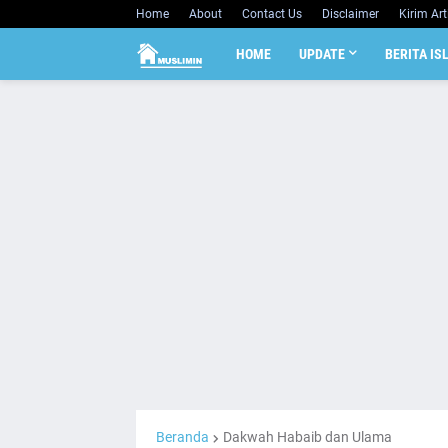
Home
About
Contact Us
Disclaimer
Kirim Art
HOME
UPDATE
BERITA IS
Beranda
Dakwah Habaib dan Ulama