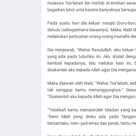
mulanya Tsa’labah bin Hathib al-Anshari sena
bagaikan lutut unta karena banyaknya bersujud
Pada suatu hari dia keluar masjid (buru-bu
dahulu (sebagaimana biasanya). Maka, Nabi S
melakukan perbuatan orang-orang munafik den
Dia menjawab, “Wahai Rasulullah, aku keluar 
yang ada pada tubuhku ini. Aku shalat denga
kembali kepadanya, lalu melukar kain ini
doakanlah aku kepada Allah agar Dia mengaruni
Maka dijawab oleh Nabi, “Wahai Tsa’labah, sed
tak sanggup kamu menanggungnya.” Sesudah
“Doakanlah aku kepada Allah agar Dia mengaru
“Tidakkah kamu memperoleh teladan yang baik 
“Demi Allah yang diriku ada pada Tangan
bersamaku, men¬jadi emas dan perak, tentu m