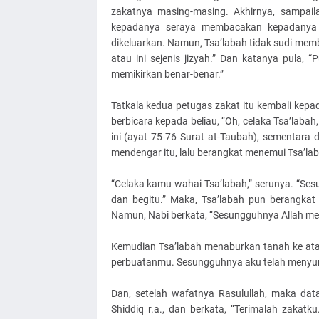
zakatnya masing-masing. Akhirnya, sampail
kepadanya seraya membacakan kepadanya 
dikeluarkan. Namun, Tsa’labah tidak sudi member
atau ini sejenis jizyah.” Dan katanya pula,
memikirkan benar-benar.”
Tatkala kedua petugas zakat itu kembali kep
berbicara kepada beliau, “Oh, celaka Tsa’labah
ini (ayat 75-76 Surat at-Taubah), sementara di
mendengar itu, lalu berangkat menemui Tsa’lab
“Celaka kamu wahai Tsa’labah,” serunya. “Se
dan begitu.” Maka, Tsa’labah pun berangka
Namun, Nabi berkata, “Sesungguhnya Allah me
Kemudian Tsa’labah menaburkan tanah ke atas
perbuatanmu. Sesungguhnya aku telah menyur
Dan, setelah wafatnya Rasulullah, maka d
Shiddiq r.a., dan berkata, “Terimalah zakatk