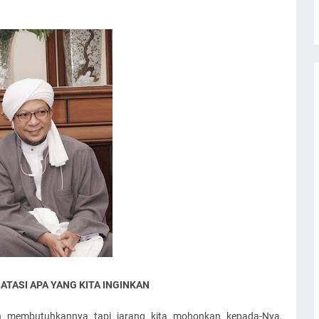
TASI APA YANG KITA INGINKAN
ih membutuhkannya tapi jarang kita mohonkan kepada-Nya,