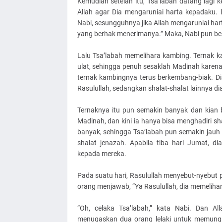
Kemudian setelah itu, Tsa’labah datang lagi k
Allah agar Dia mengaruniai harta kepadaku.
Nabi, sesungguhnya jika Allah mengaruniai har
yang berhak menerimanya.” Maka, Nabi pun berd
Lalu Tsa’labah memelihara kambing. Ternak 
ulat, sehingga penuh sesaklah Madinah karena
ternak kambingnya terus berkembang-biak. D
Rasulullah, sedangkan shalat-shalat lainnya d
Ternaknya itu pun semakin banyak dan kian 
Madinah, dan kini ia hanya bisa menghadiri sh
banyak, sehingga Tsa’labah pun semakin jauh 
shalat jenazah. Apabila tiba hari Jumat, d
kepada mereka.
Pada suatu hari, Rasulullah menyebut-nyebut pe
orang menjawab, “Ya Rasulullah, dia memelihar
“Oh, celaka Tsa’labah,” kata Nabi. Dan A
menugaskan dua orang lelaki untuk memung