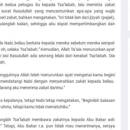
ah kedua petugas itu kepada Tsa’labah, lalu meminta zakat
surat Rasulullah yang mencantumkan apa-apa yang wajib
i zakat, bahkan mengatakan, “Ini tidak lain dari jizyah (pajak),
 “Pulanglah kalian, sehingga aku dapat mempertimbangkan dan
ada Nabi, beliau berkata kepada mereka sebelum mereka sempat
, oh, celaka Tsa’labah.” Kemudian, Allah Ta’ala menurunkan ayat
 sisi Rasulullah ada seorang lelaki dari kerabat Tsa’labah. Dia
ah.
sungguhnya Allah telah menurunkan ayat mengenai kamu begini
t mendatangi Nabi dengan menyerahkan zakat kepada beliau.
larang aku menerima zakat darimu.”
 kepalanya, tetapi Nabi tetap mengatakan, “Beginilah balasan
uhmu, tetapi kamu tidak mematuhiku.”
atanglah Tsa’labah membawa zakatnya kepada Abu Bakar ash
u.” Tetapi, Abu Bakar r.a. pun tidak mau menerimanya, seraya