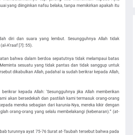
ai yang diinginkan nafsu belaka, tanpa memikirkan apakah itu
ah diri dan suara yang lembut. Sesungguhnya Allah tidak
l-A’raaf [7]: 55).
ngatan bahwa dalam berdoa sepatutnya tidak melampaui batas
Meminta sesuatu yang tidak pantas dan tidak sanggup untuk
sebut dikabulkan Allah, padahal ia sudah berikrar kepada Allah,
 berikrar kepada Allah: ‘Sesungguhnya jika Allah memberikan
kami akan bersedekah dan pastilah kami termasuk orang-orang
kepada mereka sebagian dari karunia-Nya, mereka kikir dengan
glah orang-orang yang selalu membelakangi (kebenaran).” (at-
 sebab turunnya ayat 75-76 Surat at-Taubah tersebut bahwa pada