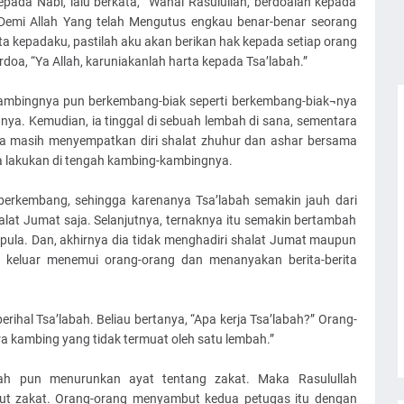
epada Nabi, lalu berkata, “Wahai Rasulullah, berdoalah kepada
 Demi Allah Yang telah Mengutus engkau benar-benar seorang
ta kepadaku, pastilah aku akan berikan hak kepada setiap orang
oa, “Ya Allah, karuniakanlah harta kepada Tsa’labah.”
kambingnya pun berkembang-biak seperti berkembang-biak¬nya
nya. Kemudian, ia tinggal di sebuah lembah di sana, sementara
ia masih menyempatkan diri shalat zhuhur dan ashar bersama
ia lakukan di tengah kambing-kambingnya.
berkembang, sehingga karenanya Tsa’labah semakin jauh dari
alat Jumat saja. Selanjutnya, ternaknya itu semakin bertambah
pula. Dan, akhirnya dia tidak menghadiri shalat Jumat maupun
ia keluar menemui orang-orang dan menanyakan berita-berita
rihal Tsa’labah. Beliau bertanya, “Apa kerja Tsa’labah?” Orang-
a kambing yang tidak termuat oleh satu lembah.”
llah pun menurunkan ayat tentang zakat. Maka Rasulullah
ut zakat. Orang-orang menyambut kedua petugas itu dengan