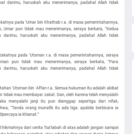
akat darimu, haruskah aku menerimanya, padahal Allah tidak
atnya pada ‘Umar bin Khathab r.a. di masa pemerintahannya,
n, Umar pun tidak mau menerimanya, seraya berkata, “Kedua
u darimu, haruskah aku menerimanya, padahal Allah tidak
akatnya pada ‘Utsman r.a. di masa pemerintahannya, seraya
tsman pun tidak mau menerimanya, seraya berkata, “Para
u darimu, haruskah aku menerimanya, padahal Allah tidak
tahan ‘Utsman bin `Affan r.a. Semua hukuman itu adalah akibat
 dan tidak mau membayar zakat. Dan, oleh karena telah menyalahi
ka menyalahi janji itu pun dianggap sepertiga dari nifak,
hwa, “Tanda orang munafik itu ada tiga: apabila berbicara ia
dipercaya ia khianat.”
l hikmahnya dari cerita Tsa’labah di atas adalah jangan sampai