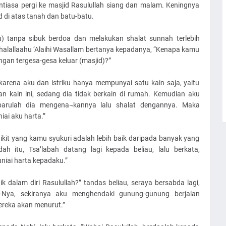
ntiasa pergi ke masjid Rasulullah siang dan malam. Keningnya
 di atas tanah dan batu-batu.
ru) tanpa sibuk berdoa dan melakukan shalat sunnah terlebih
halallaahu ‘Alaihi Wasallam bertanya kepadanya, “Kenapa kamu
gan tergesa-gesa keluar (masjid)?”
karena aku dan istriku hanya mempunyai satu kain saja, yaitu
n kain ini, sedang dia tidak berkain di rumah. Kemudian aku
, barulah dia mengena¬kannya lalu shalat dengannya. Maka
ai aku harta.”
ikit yang kamu syukuri adalah lebih baik daripada banyak yang
 itu, Tsa’labah datang lagi kepada beliau, lalu berkata,
niai harta kepadaku.”
dalam diri Rasulullah?” tandas beliau, seraya bersabda lagi,
-Nya, sekiranya aku menghendaki gunung-gunung berjalan
ereka akan menurut.”