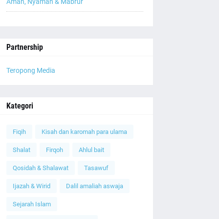
Aman, Nyaman & Mabrur
Partnership
Teropong Media
Kategori
Fiqih
Kisah dan karomah para ulama
Shalat
Firqoh
Ahlul bait
Qosidah & Shalawat
Tasawuf
Ijazah & Wirid
Dalil amaliah aswaja
Sejarah Islam