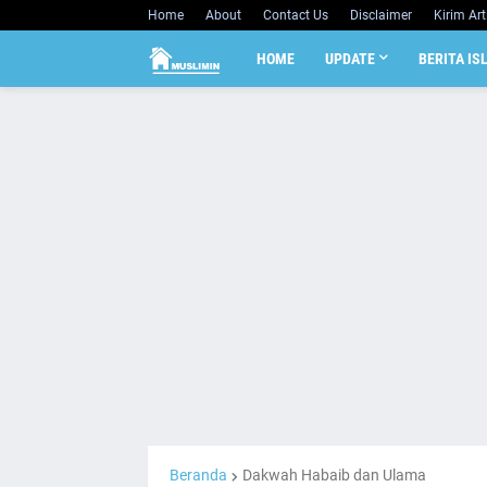
Home
About
Contact Us
Disclaimer
Kirim Art
HOME
UPDATE
BERITA IS
Beranda
Dakwah Habaib dan Ulama