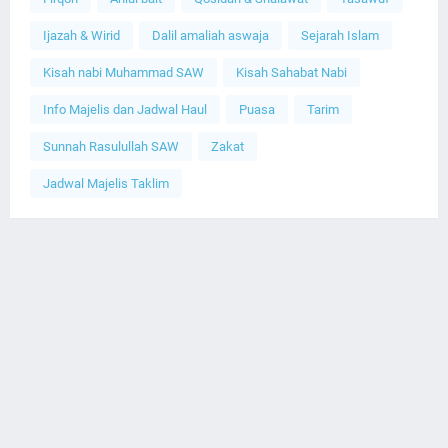
Ijazah & Wirid
Dalil amaliah aswaja
Sejarah Islam
Kisah nabi Muhammad SAW
Kisah Sahabat Nabi
Info Majelis dan Jadwal Haul
Puasa
Tarim
Sunnah Rasulullah SAW
Zakat
Jadwal Majelis Taklim