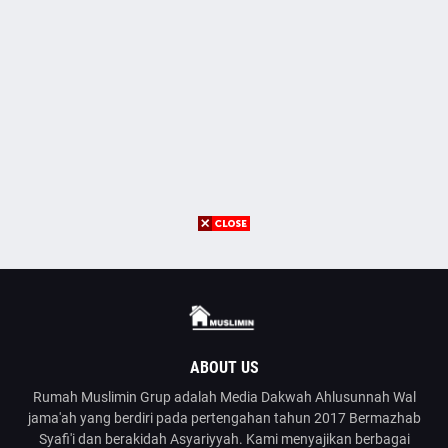
ABOUT US
Rumah Muslimin Grup adalah Media Dakwah Ahlusunnah Wal
jama'ah yang berdiri pada pertengahan tahun 2017 Bermazhab
Syafi'i dan berakidah Asyariyyah. Kami menyajikan berbagai