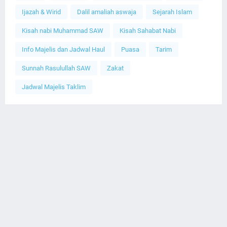
Ijazah & Wirid
Dalil amaliah aswaja
Sejarah Islam
Kisah nabi Muhammad SAW
Kisah Sahabat Nabi
Info Majelis dan Jadwal Haul
Puasa
Tarim
Sunnah Rasulullah SAW
Zakat
Jadwal Majelis Taklim