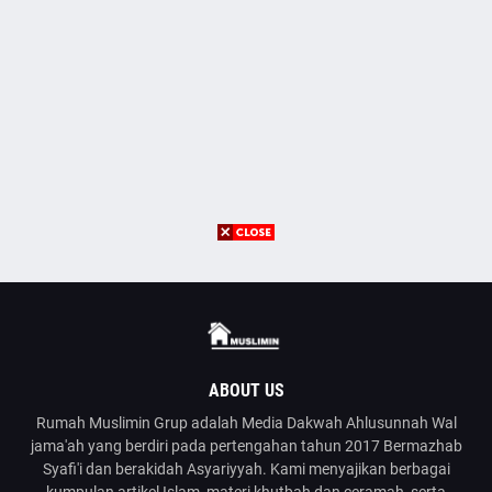
ABOUT US
Rumah Muslimin Grup adalah Media Dakwah Ahlusunnah Wal
jama'ah yang berdiri pada pertengahan tahun 2017 Bermazhab
Syafi'i dan berakidah Asyariyyah. Kami menyajikan berbagai
kumpulan artikel Islam, materi khutbah dan ceramah, serta