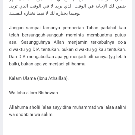
ضمن لك الإجابة في الوقت الذي يريد لا في الوقت الذي تريد.
وفيما يختاره لك لا فيما تختاره لنفسك.
Jangan sampai lamanya pemberian Tuhan padahal kau
telah bersungguh-sungguh meminta membuatmu putus
asa. Sesungguhnya Allah menjamin terkabulnya do'a
diwaktu yg DIA tentukan, bukan diwaktu yg kau tentukan.
Dan DIA mengabulkan apa yg menjadi pilihannya (yg lebih
baik), bukan apa yg menjadi pilihanmu.
Kalam Ulama (Ibnu Athaillah).
Wallahu a'lam Bishowab
Allahuma sholii 'alaa sayyidina muhammad wa 'alaa aalihi
wa shohbihi wa salim