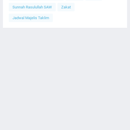
Sunnah Rasulullah SAW
Zakat
Jadwal Majelis Taklim