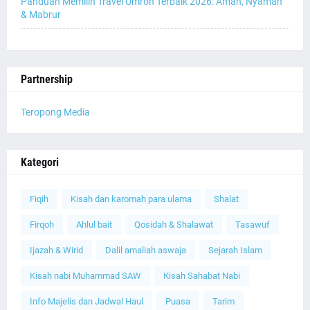
Panduan Memilih Travel Umroh Terbaik 2026: Aman, Nyaman
& Mabrur
Partnership
Teropong Media
Kategori
Fiqih
Kisah dan karomah para ulama
Shalat
Firqoh
Ahlul bait
Qosidah & Shalawat
Tasawuf
Ijazah & Wirid
Dalil amaliah aswaja
Sejarah Islam
Kisah nabi Muhammad SAW
Kisah Sahabat Nabi
Info Majelis dan Jadwal Haul
Puasa
Tarim