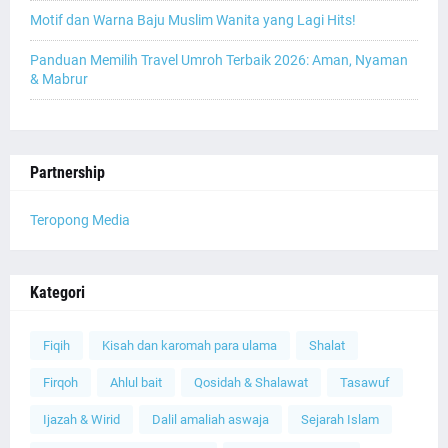
Motif dan Warna Baju Muslim Wanita yang Lagi Hits!
Panduan Memilih Travel Umroh Terbaik 2026: Aman, Nyaman
& Mabrur
Partnership
Teropong Media
Kategori
Fiqih
Kisah dan karomah para ulama
Shalat
Firqoh
Ahlul bait
Qosidah & Shalawat
Tasawuf
Ijazah & Wirid
Dalil amaliah aswaja
Sejarah Islam