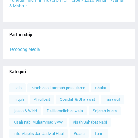
Panduan Memilih Travel Umroh Terbaik 2026: Aman, Nyaman
& Mabrur
Partnership
Teropong Media
Kategori
Fiqih
Kisah dan karomah para ulama
Shalat
Firqoh
Ahlul bait
Qosidah & Shalawat
Tasawuf
Ijazah & Wirid
Dalil amaliah aswaja
Sejarah Islam
Kisah nabi Muhammad SAW
Kisah Sahabat Nabi
Info Majelis dan Jadwal Haul
Puasa
Tarim