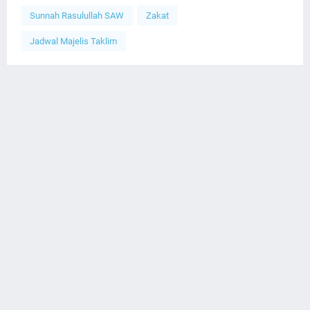
Sunnah Rasulullah SAW
Zakat
Jadwal Majelis Taklim