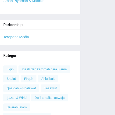
Aman, Nyaman & Mabrur
Partnership
Teropong Media
Kategori
Fiqih
Kisah dan karomah para ulama
Shalat
Firqoh
Ahlul bait
Qosidah & Shalawat
Tasawuf
Ijazah & Wirid
Dalil amaliah aswaja
Sejarah Islam