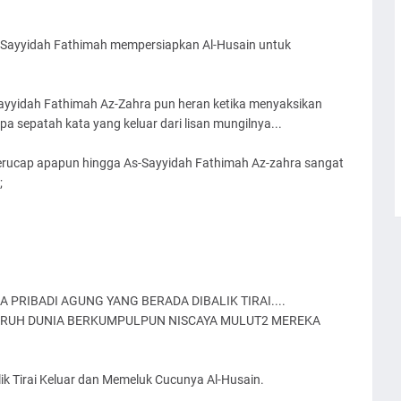
ayyidah Fathimah Az-Zahra pun heran ketika menyaksikan
pa sepatah kata yang keluar dari lisan mungilnya...
erucap apapun hingga As-Sayyidah Fathimah Az-zahra sangat
;
PRIBADI AGUNG YANG BERADA DIBALIK TIRAI....
LURUH DUNIA BERKUMPULPUN NISCAYA MULUT2 MEREKA
 yang Berada di Balik Tirai Keluar dan Memeluk Cucunya Al-Husain.