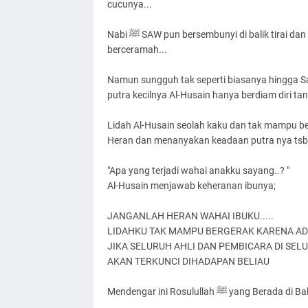
cucunya...
Nabi ﷺ SAW pun bersembunyi di balik tirai dan Sayyidah Fathimah mempersiapkan Al-Husain untuk
berceramah...
Namun sungguh tak seperti biasanya hingga S
putra kecilnya Al-Husain hanya berdiam diri tan
Lidah Al-Husain seolah kaku dan tak mampu b
Heran dan menanyakan keadaan putra nya tsb
"Apa yang terjadi wahai anakku sayang..? "
Al-Husain menjawab keheranan ibunya;
JANGANLAH HERAN WAHAI IBUKU.....
LIDAHKU TAK MAMPU BERGERAK KARENA ADA 
JIKA SELURUH AHLI DAN PEMBICARA DI SE
AKAN TERKUNCI DIHADAPAN BELIAU
Mendengar ini Rosulullah ﷺ