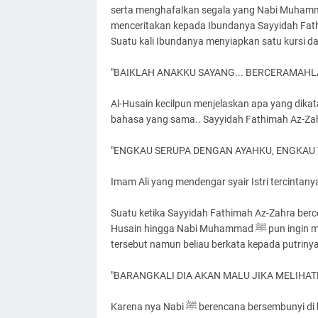
serta menghafalkan segala yang Nabi Muhammad ﷺ Khutbahkan, kemudian Al-Husain kecil pu
menceritakan kepada Ibundanya Sayyidah Fath
Suatu kali Ibundanya menyiapkan satu kursi da
"BAIKLAH ANAKKU SAYANG... BERCERAMAHL
Al-Husain kecilpun menjelaskan apa yang dikatakan kakekn
bahasa yang sama.. Sayyidah Fathimah Az-Zah
"ENGKAU SERUPA DENGAN AYAHKU, ENGKAU T
Imam Ali yang mendengar syair Istri tercintany
Suatu ketika Sayyidah Fathimah Az-Zahra berce
Husain hingga Nabi Muhammad ﷺ pun ingin menyaksikan dan mendengar langsung ceramah cucunya
tersebut namun beliau berkata kepada putrinya
"BARANGKALI DIA AKAN MALU JIKA MELIHAT
Karena nya Nabi ﷺ berencana bersembunyi di balik tirai untuk menyaksikan dan mendengarkan Ceramah