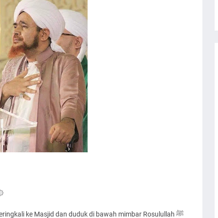
اَللهُمَّ صَلِّ عَلَى سَيِّدِنَا مُحَمَّد۞
ngkali ke Masjid dan duduk di bawah mimbar Rosulullah ﷺ