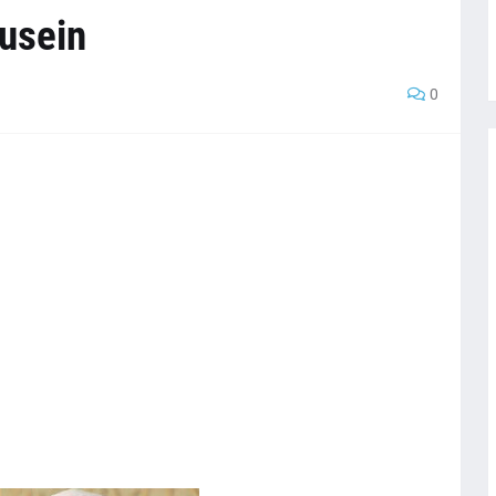
Husein
0