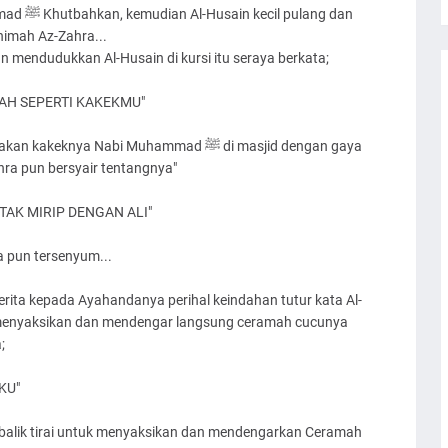
lang dan
imah Az-Zahra...
n mendudukkan Al-Husain di kursi itu seraya berkata;
AH SEPERTI KAKEKMU"
ya Nabi Muhammad ﷺ di masjid dengan gaya
ra pun bersyair tentangnya"
AK MIRIP DENGAN ALI"
a pun tersenyum...
rita kepada Ayahandanya perihal keindahan tutur kata Al-
;
KU"