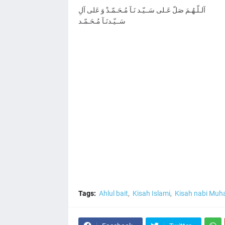
آلـلّـهُـمَ صَلّ عَـلى سَــيّـد نَـآ مُـحَـمّـدْ وَ عَلى آلِ
سَــيّـدنَـآ مُـحَـمّـد
Tags:
Ahlul bait
Kisah Islami
Kisah nabi Mu