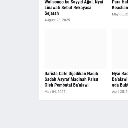
Walisongo ke Sayyid Ajjal, Nyai
Para Hab
Linawati Sebut Rekayasa
Keaslia
Sejarah
May 06, 2
August 28, 2025
Barista Cafe Dijadikan Naqib
Nyai Rad
Sadah Asyraf Madinah Palsu
Ba'alawi
Oleh Pembatal Ba'alawi
ada Buk
May 04, 2025
April 25, 