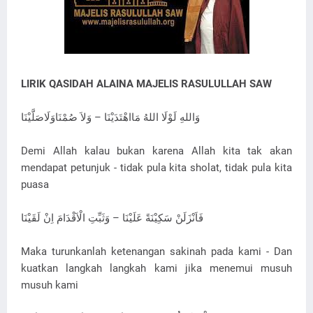
LIRIK QASIDAH ALAINA MAJELIS RASULULLAH SAW
وَاللهِ لَوْلَا اللهُ مَااهْتَدَيْنَا – وَلاَ صُمْنَاوَلَاصَلَّيْنَا
Demi Allah kalau bukan karena Allah kita tak akan
mendapat petunjuk - tidak pula kita sholat, tidak pula kita
puasa
فَاَنْزَلَنْ سَكِيْنَةً عَلَيْنَا – وَثَبِّتِ الْاَقْدَامَ اِنْ لَقَيْنَا
Maka turunkanlah ketenangan sakinah pada kami - Dan
kuatkan langkah langkah kami jika menemui musuh
musuh kami