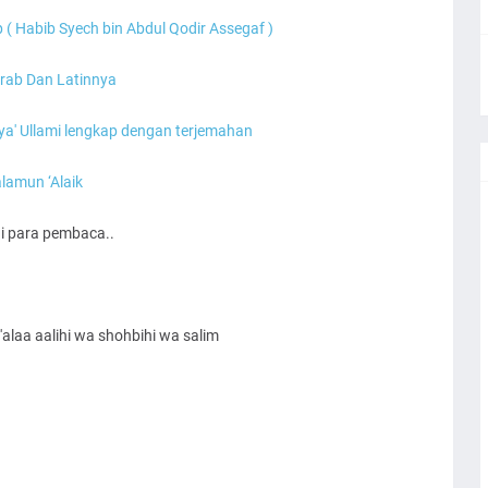
p ( Habib Syech bin Abdul Qodir Assegaf )
Arab Dan Latinnya
a' Ullami lengkap dengan terjemahan
alamun ‘Alaik
gi para pembaca..
alaa aalihi wa shohbihi wa salim