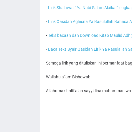
-
Lirik Shalawat " Ya Nabi Salam Alaika " lengka
-
Lirik Qasidah Aghisna Ya Rasulullah Bahasa 
-
Teks bacaan dan Download Kitab Maulid Adhiy
-
Baca Teks Syair Qasidah Lirik Ya Rasulallah S
Semoga lirik yang dituliskan ini bermanfaat ba
Wallahu a'lam Bishowab
Allahuma sholii 'alaa sayyidina muhammad wa '