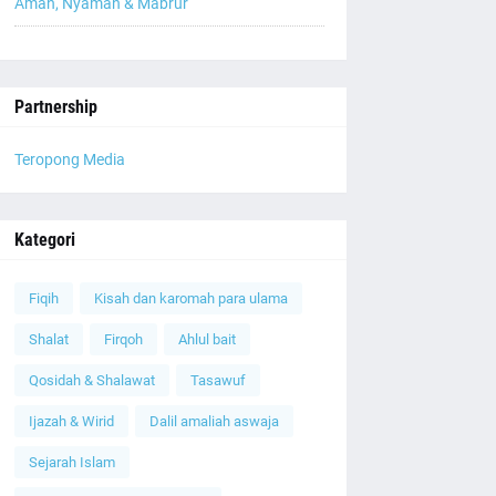
Aman, Nyaman & Mabrur
Partnership
Teropong Media
Kategori
Fiqih
Kisah dan karomah para ulama
Shalat
Firqoh
Ahlul bait
Qosidah & Shalawat
Tasawuf
Ijazah & Wirid
Dalil amaliah aswaja
Sejarah Islam