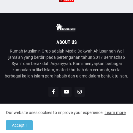
ABOUT US
Rumah Muslimin Grup adalah Media Dakwah Ahlusunnah Wal
jama'ah yang berdiri pada pertengahan tahun 2017 Bermazhab
Syafi'i dan berakidah Asyariyyah. Kami menyajikan berbagai
kumpulan artikel Islam, materi khutbah dan ceramah, serta
berbagai kajian Islam para habaib dan ulama dalam bentuk tulisan.
Our website uses cookies to improve your experience.
Learn more
@2023
Rumah Muslimin
| Media Dakwah Ahlusunnah Wal Jama'ah
Accept !
Home
About
Contact Us
Disclaimer
Kirim Tulisan