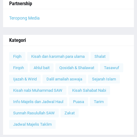
Partnership
Teropong Media
Kategori
Fiqih
Kisah dan karomah para ulama
Shalat
Firqoh
Ahlul bait
Qosidah & Shalawat
Tasawuf
Ijazah & Wirid
Dalil amaliah aswaja
Sejarah Islam
Kisah nabi Muhammad SAW
Kisah Sahabat Nabi
Info Majelis dan Jadwal Haul
Puasa
Tarim
Sunnah Rasulullah SAW
Zakat
Jadwal Majelis Taklim