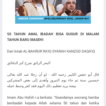
50 TAHUN AMAL IBADAH BISA GUGUR DI MALAM
TAHUN BARU MASEHI
Dari kitab AL-BAHRUR RA'IQ SYARAH KANZUD DAQA'IQ
البحر الرائق شرح كنز الدقائق
قال أبو حفص الكبير رحمه الله : لو أن رجلا عبد الله تعالى
خمسين سنة ثم جاء يوم النيروز وأهدى إلى بعض المشركين
بيضة يريد تعظيم ذلك اليوم فقد كفر وحبط عمله
Imam Abu Hafsh r.a berkata: "Seandainya seorang hamba
beribadah kepada Allah selama 50 tahun dan ketika