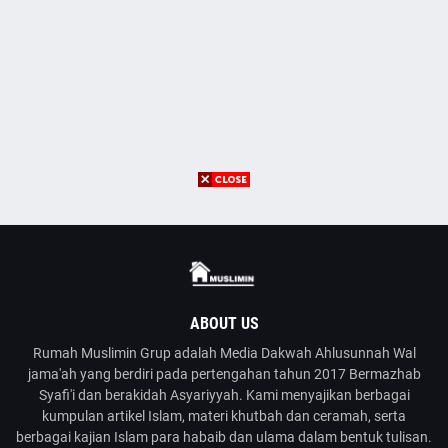
ABOUT US
Rumah Muslimin Grup adalah Media Dakwah Ahlusunnah Wal
jama'ah yang berdiri pada pertengahan tahun 2017 Bermazhab
Syafi'i dan berakidah Asyariyyah. Kami menyajikan berbagai
kumpulan artikel Islam, materi khutbah dan ceramah, serta
berbagai kajian Islam para habaib dan ulama dalam bentuk tulisan.