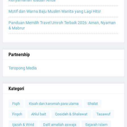
Kenyamanan Ibadah Anda
Motif dan Warna Baju Muslim Wanita yang Lagi Hits!
Panduan Memilih Travel Umroh Terbaik 2026: Aman, Nyaman
& Mabrur
Partnership
Teropong Media
Kategori
Fiqih
Kisah dan karomah para ulama
Shalat
Firqoh
Ahlul bait
Qosidah & Shalawat
Tasawuf
Ijazah & Wirid
Dalil amaliah aswaja
Sejarah Islam