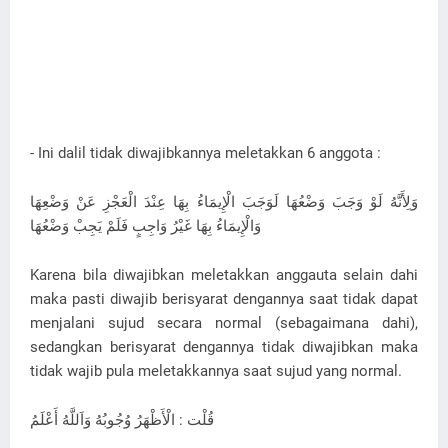
- Ini dalil tidak diwajibkannya meletakkan 6 anggota :
وَلِأَنَّهُ لَوْ وَجَبَ وَضْعُهَا لَوَجَبَ الْإِيمَاءُ بِهَا عِنْدَ الْعَجْزِ عَنْ وَضْعِهَا
وَالْإِيمَاءُ بِهَا غَيْرُ وَاجِبٍ فَلَمْ يَجِبْ وَضْعُهَا
Karena bila diwajibkan meletakkan anggauta selain dahi
maka pasti diwajib berisyarat dengannya saat tidak dapat
menjalani sujud secara normal (sebagaimana dahi),
sedangkan berisyarat dengannya tidak diwajibkan maka
tidak wajib pula meletakkannya saat sujud yang normal.
قُلْت : الْأَظْهَرُ وُجُوبُهُ وَاَللَّهُ أَعْلَمُ