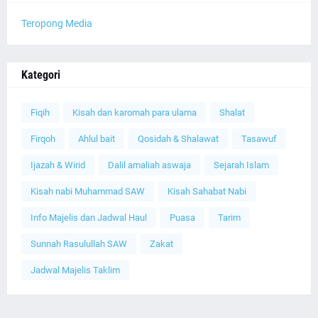
Teropong Media
Kategori
Fiqih
Kisah dan karomah para ulama
Shalat
Firqoh
Ahlul bait
Qosidah & Shalawat
Tasawuf
Ijazah & Wirid
Dalil amaliah aswaja
Sejarah Islam
Kisah nabi Muhammad SAW
Kisah Sahabat Nabi
Info Majelis dan Jadwal Haul
Puasa
Tarim
Sunnah Rasulullah SAW
Zakat
Jadwal Majelis Taklim