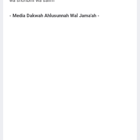
wa shohbihi wa salim
- Media Dakwah Ahlusunnah Wal Jama'ah -