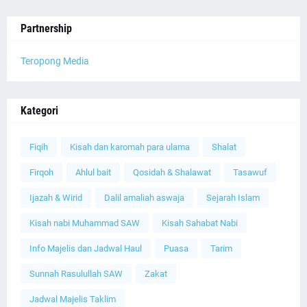
Partnership
Teropong Media
Kategori
Fiqih
Kisah dan karomah para ulama
Shalat
Firqoh
Ahlul bait
Qosidah & Shalawat
Tasawuf
Ijazah & Wirid
Dalil amaliah aswaja
Sejarah Islam
Kisah nabi Muhammad SAW
Kisah Sahabat Nabi
Info Majelis dan Jadwal Haul
Puasa
Tarim
Sunnah Rasulullah SAW
Zakat
Jadwal Majelis Taklim