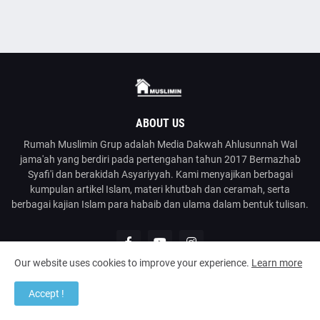
ABOUT US
Rumah Muslimin Grup adalah Media Dakwah Ahlusunnah Wal
jama'ah yang berdiri pada pertengahan tahun 2017 Bermazhab
Syafi'i dan berakidah Asyariyyah. Kami menyajikan berbagai
kumpulan artikel Islam, materi khutbah dan ceramah, serta
berbagai kajian Islam para habaib dan ulama dalam bentuk tulisan.
Our website uses cookies to improve your experience.
Learn more
Accept !
@2023
Rumah Muslimin
| Media Dakwah Ahlusunnah Wal Jama'ah