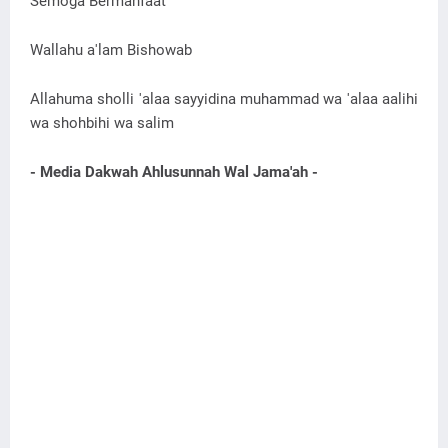
Semoga Bermanfaat
Wallahu a'lam Bishowab
Allahuma sholli 'alaa sayyidina muhammad wa 'alaa aalihi
wa shohbihi wa salim
- Media Dakwah Ahlusunnah Wal Jama'ah -