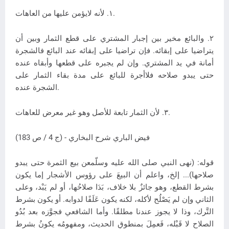
١. لأنه لايؤمن عليها من العاهات.
٢. والبائع مخير بين إجبار المشتري على قطع الثمار وبين أن
يتراضيا على إبقائه. فإن تراضيا على إبقائه عند البائع فالشجرة
أمانة في يد المشتري. وإن لم يجبره على قطعها وأبقاه عنده
حتى يبدو صلاحه فلاأجرة للبائع على مدة بقاء الثمار على
الشجرة عنده.
٣. لأن الثمار تابعة للأصل وهو غير معرض للعاهات.
فيض الباري شرح البخاري - (ج 4 / ص 183)
قوله: (نهى النبي صلى الله عليه وسلّمعن بيع الثمرة حتى يبدو
صلاحها)... إلخ، واعلم أن البيعَ على رؤوس الأشجار إما يكون
بشرط القطع، وهو جائزٌ بلا خلاف، بَدَا صلاحُها، أو لم يَبْد، وعلى
الثاني وإن لم يَصْلُح لأكله، لكنه يكون عَلَفًا لدوابه. أو يكون بشرط
التَّرك، وذا لا يجوز عندنا مطلقًا. وأما الشافعي فجوَّزه بعد بُدُو
الصلاح لا قَبْله، فَعمِلَ بمنطوقِ الحديث، ومفهومُه يكونُ بشرط