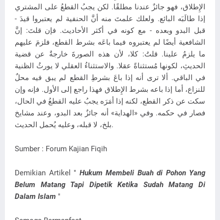
الإِطلاق، فهو جائزٌ عندنا مطلقًا. لكن يجبُ القطعُ على المشتري
إذا طالَبَه البائع. ولعلك علمتَ منه أنَّ الحنفية لم يعتبروا قيدَ -
قبل البدو وبعده - مع كونه في أكثر الأحاديث. فإن قلتَ: إنَّ
الشافعية أيضًا لم يعتبروه فيما باعَه بشرط القطع، فلزمَ عليهم
ما يلزمُ علينا. قلتُ: كلا، لأن هذه الصورةَ خارجةٌ عن قضية
الحديثِ، لكونها مُستثناةً عقلا. والاستثناءُ العقلي لا يورثُ الظنية
في الباقي. ألا ترى أنه إذا باعَ بشرطِ القطع لم يبق فيه محلٌ
للنزاع، أما إذا باعه بشرط الإِطلاق فهذا راجع إلى الأول. فإنه وإن
سكت عن ذكر القطع، لكنه إذا أمَرَه يجبُ عليه القطعُ في الحال،
فصار في حكمه. وفي «الهداية» أنه جائزٌ بعد البدو، وعند مشايخ
بلخ، لا قبله، وعليه يُحمل الحديث.
Sumber : Forum Kajian Fiqih
Demikian Artikel "
Hukum Membeli Buah di Pohon Yang
Belum Matang Tapi Dipetik Ketika Sudah Matang Di
Dalam Islam
"