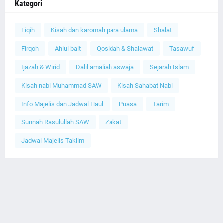
Kategori
Fiqih
Kisah dan karomah para ulama
Shalat
Firqoh
Ahlul bait
Qosidah & Shalawat
Tasawuf
Ijazah & Wirid
Dalil amaliah aswaja
Sejarah Islam
Kisah nabi Muhammad SAW
Kisah Sahabat Nabi
Info Majelis dan Jadwal Haul
Puasa
Tarim
Sunnah Rasulullah SAW
Zakat
Jadwal Majelis Taklim