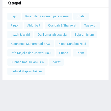
Kategori
Fiqih
Kisah dan karomah para ulama
Shalat
Firqoh
Ahlul bait
Qosidah & Shalawat
Tasawuf
Ijazah & Wirid
Dalil amaliah aswaja
Sejarah Islam
Kisah nabi Muhammad SAW
Kisah Sahabat Nabi
Info Majelis dan Jadwal Haul
Puasa
Tarim
Sunnah Rasulullah SAW
Zakat
Jadwal Majelis Taklim