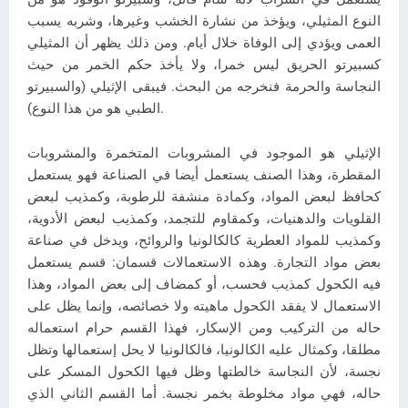
النوع المثيلي، ويؤخذ من نشارة الخشب وغيرها، وشربه يسبب
العمى ويؤدي إلى الوفاة خلال أيام. ومن ذلك يظهر أن المثيلي
كسبيرتو الحريق ليس خمرا، ولا يأخذ حكم الخمر من حيث
النجاسة والحرمة فنخرجه من البحث. فيبقى الإثيلي (والسبيرتو
الطبي هو من هذا النوع).
الإثيلي هو الموجود في المشروبات المتخمرة والمشروبات
المقطرة، وهذا الصنف يستعمل أيضا في الصناعة فهو يستعمل
كحافظ لبعض المواد، وكمادة منشفة للرطوبة، وكمذيب لبعض
القلويات والدهنيات، وكمقاوم للتجمد، وكمذيب لبعض الأدوية،
وكمذيب للمواد العطرية كالكالونيا والروائح، ويدخل في صناعة
بعض مواد التجارة. وهذه الاستعمالات قسمان: قسم يستعمل
فيه الكحول كمذيب فحسب، أو كمضاف إلى بعض المواد، وهذا
الاستعمال لا يفقد الكحول ماهيته ولا خصائصه، وإنما يظل على
حاله من التركيب ومن الإسكار، فهذا القسم حرام استعماله
مطلقا، وكمثال عليه الكالونيا، فالكالونيا لا يحل إستعمالها وتظل
نجسة، لأن النجاسة خالطتها وظل فيها الكحول المسكر على
حاله، فهي مواد مخلوطة بخمر نجسة. أما القسم الثاني الذي