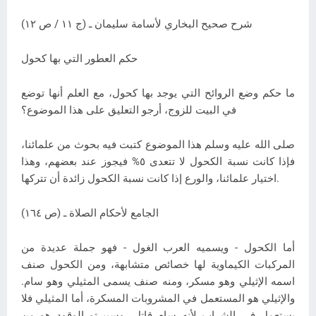
شرح صحيح البخاري لأسامة سليمان ـ (ج ١١ / ص ١٢)
حكم العطور التي بها كحول
ما حكم وضع الروائح التي يوجد بها كحول، مع العلم أنها توضع
في البيت للزوج، أرجو التعليق على هذا الموضوع؟
صلى الله عليه وسلم هذا الموضوع كتبت فيه بحوث من علمائنا،
فإذا كانت نسبة الكحول لا تتعدى ٥% فيجوز عند بعضهم، وهذا
اختيار علمائنا، والورع إذا كانت نسبة الكحول زائدة أن تتركها.
الجامع لأحكام الصلاة ـ (ص ١٦٤)
أما الكحول - ويسميه العرب الغول - فهو جملة عديدة من
المركبات الكيماوية لها خصائص متشابهة، ومن الكحول صنف
اسمه الإثيلي وهو مسكر، ومنه صنف يسمى المثيلي وهو سام.
والإثيلي هو المستعمل في المشروبات المسكرة، أما المثيلي فلا
يستعمل في الشراب لأنه سام قاتل، وسبيرتو الوقود هو من