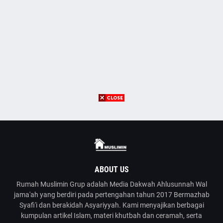
ABOUT US
Rumah Muslimin Grup adalah Media Dakwah Ahlusunnah Wal
jama'ah yang berdiri pada pertengahan tahun 2017 Bermazhab
Syafi'i dan berakidah Asyariyyah. Kami menyajikan berbagai
kumpulan artikel Islam, materi khutbah dan ceramah, serta