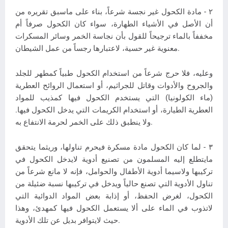
٢ - مادة الكحول غير نجسة شرعاً، بناء على ماسبق تقريره من
أن الأصل في الأشياء الطهارة، سواء كان الكحول صرفاً أم
مخففاً بالماء ترجيحاً للقول بأن نجاسة الخمر وسائر المسكرات
معنوية غير حسية، لاعتبارها رجساً من عمل الشيطان.
وعليه، فلا حرج شرعاً من استخدام الكحول طبياً كمطهر للجلد
والجروح والأدوات وقاتل للجراثيم، أو استعمال الروائح العطرية
(ماء الكولونيا) التي يستخدم الكحول فيها كمذيب للمواد
العطرية الطيارة، أو استخدام الكريمات التي يدخل الكحول فيها.
ولا ينطبق ذلك على الخمر لحرمة الانتفاع به.
٣ - لما كان الكحول مادة مسكرة فيحرم تناولها، وريثما يتحقق
مايتطلع إليه المسلمون من تصنيع أدوية لايدخل الكحول في
تركيبها ولاسيما أدوية الأطفال والحوامل، فإنه لا مانع شرعاً من
تناول الأدوية التي تصنع حالياً ويدخل في تركيبها نسبة ضئيلة من
الكحول، لغرض الحفظ، أو إذابة بعض المواد الدوائية التي
لاتذوب في الماء على ألا يستعمل الكحول فيها كمهدئ، وهذا
حيث لايتوافر بديل عن تلك الأدوية.