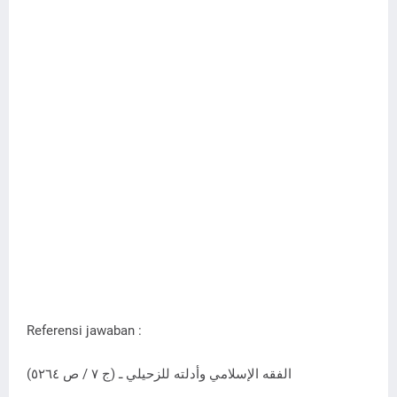
Referensi jawaban :
الفقه الإسلامي وأدلته للزحيلي ـ (ج ٧ / ص ٥٢٦٤)