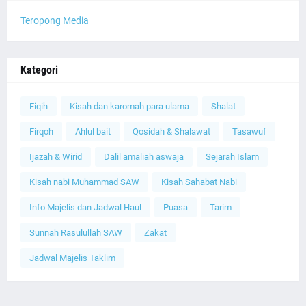
Teropong Media
Kategori
Fiqih
Kisah dan karomah para ulama
Shalat
Firqoh
Ahlul bait
Qosidah & Shalawat
Tasawuf
Ijazah & Wirid
Dalil amaliah aswaja
Sejarah Islam
Kisah nabi Muhammad SAW
Kisah Sahabat Nabi
Info Majelis dan Jadwal Haul
Puasa
Tarim
Sunnah Rasulullah SAW
Zakat
Jadwal Majelis Taklim