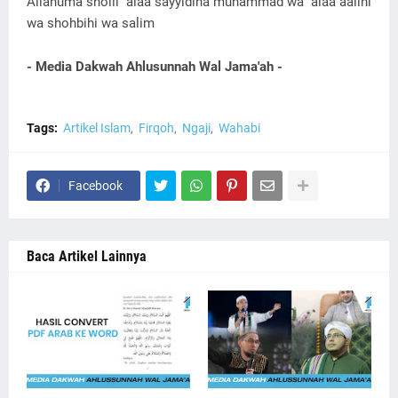
Allahuma sholli 'alaa sayyidina muhammad wa 'alaa aalihi
wa shohbihi wa salim
- Media Dakwah Ahlusunnah Wal Jama'ah -
Tags:
Artikel Islam
Firqoh
Ngaji
Wahabi
Facebook
Baca Artikel Lainnya