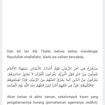
Dari Ali bin Abi Thalib, bahwa beliau mendengar
Rasulullah shallallahu ‘alaihi wa sallam bersabda,
سَيَخْرُجُ فِي آخِرِ الزَّمَانِ قَوْمٌ أَحْدَاثُ الأَسْنَانِ سُفَهَاءُ الأَحْلاَمِ
يَقُولُونَ مِنْ خَيْرِ قَوْلِ الْبَرِيَّةِ، يَقْرَءُونَ الْقُرْآنَ لاَ يُجَاوِزُ حَنَاجِرَهُمْ،
يَمْرُقُونَ مِنْ الدِّينِ كَمَا يَمْرُقُ السَّهْمُ مِنْ الرَّمِيَّةِ، فَإِذَا لَقِيتُمُوهُمْ
فَاقْتُلُوهُمْ؛ فَإِنَّ فِي قَتْلِهِمْ أَجْرًا لِمَنْ قَتَلَهُمْ عِنْدَ اللَّهِ يَوْمَ الْقِيَامَةِ
Akan keluar di akhir zaman, sekelompok kaum yang
pengalamannya kurang (pemahaman agamanya sedikit),