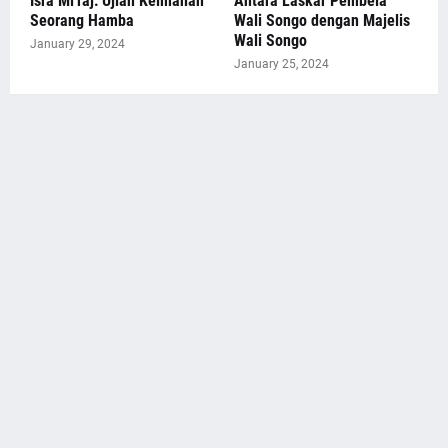
Isra Mi'raj: Ujian Keimanan
Antara Laskar Pembela
Seorang Hamba
Wali Songo dengan Majelis
Wali Songo
January 29, 2024
January 25, 2024