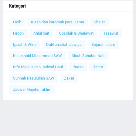
Kategori
Fiqih
Kisah dan karomah para ulama
Shalat
Firqoh
Ahlul bait
Qosidah & Shalawat
Tasawuf
Ijazah & Wirid
Dalil amaliah aswaja
Sejarah Islam
Kisah nabi Muhammad SAW
Kisah Sahabat Nabi
Info Majelis dan Jadwal Haul
Puasa
Tarim
Sunnah Rasulullah SAW
Zakat
Jadwal Majelis Taklim