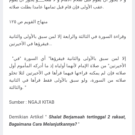
عقب الأولى فإن قام قبل تمامها عامدا بطلت صلاته.
منهاج القويم ص ١٢٥
وقراءة السورة في الثالثة والرابعة إلا لمن سبق بالأولى والثانية
فيقرؤها في الأخيرتين...
"إلا لمن سبق بالأولى والثانية فيقرؤها" أي السورة "في
الأخيرتين" من صلاة الإمام لأنهما أولياه إذ ما أدركه المأموم أول
صلاته فإن لم يمكنه قراءتها فيهما قرأها في الأخيرتين لئلا تخلو
صلاته من السورة، ولو سبق بالأولى فقط قرأها في الثانية
والثالثة. "
Sumber : NGAJI KITAB
Demikian Artikel "
Shalat Berjamaah tertinggal 2 rakaat,
Bagaimana Cara Melanjutkannya?
"