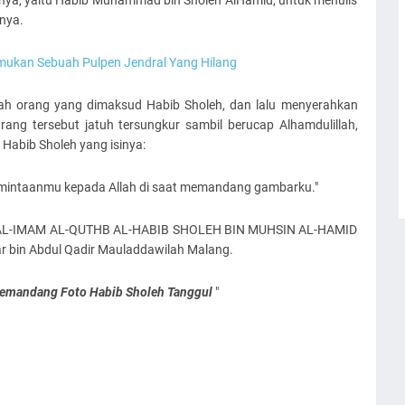
nya, yaitu Habib Muhammad bin Sholeh AlHamid, untuk menulis
nya.
mukan Sebuah Pulpen Jendral Yang Hilang
mah orang yang dimaksud Habib Sholeh, dan lalu menyerahkan
ang tersebut jatuh tersungkur sambil berucap Alhamdulillah,
i Habib Sholeh yang isinya:
rmintaanmu kepada Allah di saat memandang gambarku."
3 AL-IMAM AL-QUTHB AL-HABIB SHOLEH BIN MUHSIN AL-HAMID
 bin Abdul Qadir Mauladdawilah Malang.
emandang Foto Habib Sholeh Tanggul
"