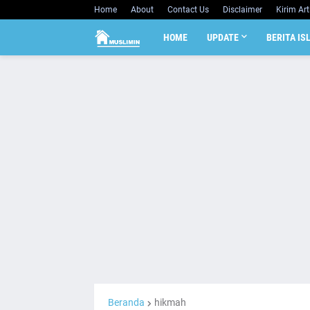
Home
About
Contact Us
Disclaimer
Kirim Art
HOME
UPDATE
BERITA IS
Beranda
hikmah