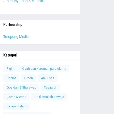
Aman, Nyaman & Mabrur
Partnership
Teropong Media
Kategori
Fiqih
Kisah dan karomah para ulama
Shalat
Firqoh
Ahlul bait
Qosidah & Shalawat
Tasawuf
Ijazah & Wirid
Dalil amaliah aswaja
Sejarah Islam