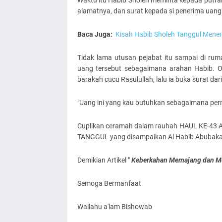
Waktu itu Habib Sholeh meminta kepada putra
alamatnya, dan surat kepada si penerima uang
Baca Juga:
Kisah Habib Sholeh Tanggul Mene
Tidak lama utusan pejabat itu sampai di ru
uang tersebut sebagaimana arahan Habib. Or
barakah cucu Rasulullah, lalu ia buka surat dar
"Uang ini yang kau butuhkan sebagaimana pe
Cuplikan ceramah dalam rauhah HAUL KE-4
TANGGUL yang disampaikan Al Habib Abubakar
Demikian Artikel "
Keberkahan Memajang dan M
Semoga Bermanfaat
Wallahu a'lam Bishowab