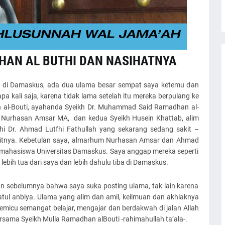
HAN AL BUTHI DAN NASIHATNYA
a di Damaskus, ada dua ulama besar sempat saya ketemu dan
a kali saja, karena tidak lama setelah itu mereka berpulang ke
 al-Bouti, ayahanda Syeikh Dr. Muhammad Said Ramadhan al-
st. Nurhasan Amsar MA, dan kedua Syeikh Husein Khattab, alim
khi Dr. Ahmad Lutfhi Fathullah yang sekarang sedang sakit –
itnya. Kebetulan saya, almarhum Nurhasan Amsar dan Ahmad
a mahasiswa Universitas Damaskus. Saya anggap mereka seperti
ebih tua dari saya dan lebih dahulu tiba di Damaskus.
n sebelumnya bahwa saya suka posting ulama, tak lain karena
ul anbiya. Ulama yang alim dan amil, keilmuan dan akhlaknya
emicu semangat belajar, mengajar dan berdakwah di jalan Allah
bersama Syeikh Mulla Ramadhan alBouti -rahimahullah ta’ala-.