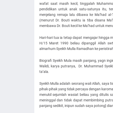
wafat saat masih kecil, tinggalah Muhamma
pendidikan untuk anak satu-satunya itu, 
menjelang remaja lalu dibawa ke Ma’had al-
(menurut Dr. Bouti waktu ia tiba disana Ma’h
membawa Dr. Bouti kecil ke Ma’had untuk menu
Hari-hari tua ia tetap dapat mengajar hingga 
H/15 Maret 1990 beliau dipanggil Allah 
almarhum Syeikh Mulla Ramadhan ke peristirah
Biografi Syeikh Mula masih panjang, yagn ingi
Walidi, karya putranya, Dr. Muhammad Syeik
ta’ala.
Syeikh Mulla adalah seorang wali Allah, saya 
pihak-pihak yang tidak percaya dengan karoma
menukil sejumlah wasiat beliau yang ditulis s
meninggal dan tidak dapat membimbing putra
panjang sedikit, inipun sudah saya potong] dia