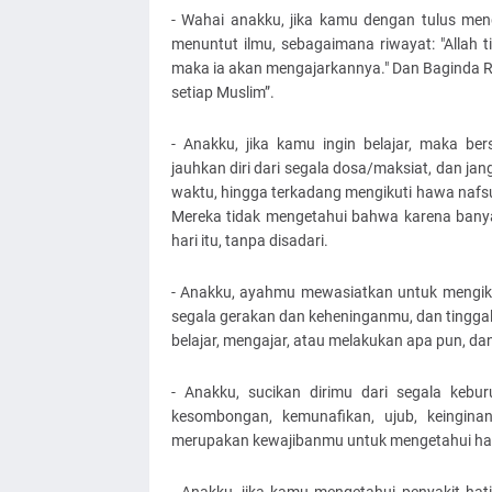
- Wahai anakku, jika kamu dengan tulus men
menuntut ilmu, sebagaimana riwayat: "Allah ti
maka ia akan mengajarkannya." Dan Baginda R
setiap Muslim”.
- Anakku, jika kamu ingin belajar, maka be
jauhkan diri dari segala dosa/maksiat, dan ja
waktu, hingga terkadang mengikuti hawa nafsu 
Mereka tidak mengetahui bahwa karena banya
hari itu, tanpa disadari.
- Anakku, ayahmu mewasiatkan untuk mengikut
segala gerakan dan keheninganmu, dan tinggalk
belajar, mengajar, atau melakukan apa pun, da
- Anakku, sucikan dirimu dari segala keburu
kesombongan, kemunafikan, ujub, keinginan
merupakan kewajibanmu untuk mengetahui hal