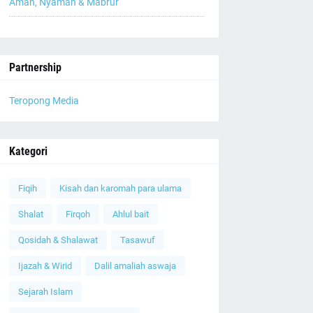
Aman, Nyaman & Mabrur
Partnership
Teropong Media
Kategori
Fiqih
Kisah dan karomah para ulama
Shalat
Firqoh
Ahlul bait
Qosidah & Shalawat
Tasawuf
Ijazah & Wirid
Dalil amaliah aswaja
Sejarah Islam