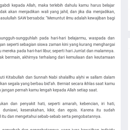
gabdi kepada Allah, maka terlebih dahulu kamu harus belajar
dak akan menjadikan wali yang jahil, dan jika dia menjadikan,
asulullah SAW bersabda: “Menuntut ilmu adalah kewajiban bagi
rsungguh-sungguhlah pada hari-hari belajarmu, waspada dan
ngan seperti sebagian siswa zaman kini yang kurang menghargai
mereka pada hari-hari libur, seperti hari Jum'at dan malamnya.
k bermain, akhirnya terhalang dari kemuliaan dan keutamaan
i Kitabullah dan Sunnah Nabi shalallhu alyhi w sallam dalam
an segala yang berbau bid’ah. Berniat secara ikhlas saat kamu
n jangan pernah kamu lengah kepada Allah setiap saat.
kan dan penyakit hati, seperti amarah, kebencian, iri hati,
 duniawi, keserakahan, kikir, dan egois. Karena itu sudah
 itu dan mengetahui sebab-sebab serta pengobatannya.