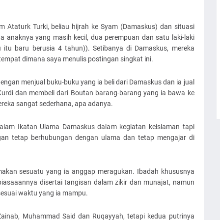
m Ataturk Turki, beliau hijrah ke Syam (Damaskus) dan situasi
ga anaknya yang masih kecil, dua perempuan dan satu laki-laki
tu baru berusia 4 tahun)). Setibanya di Damaskus, mereka
tempat dimana saya menulis postingan singkat ini.
ngan menjual buku-buku yang ia beli dari Damaskus dan ia jual
urdi dan membeli dari Boutan barang-barang yang ia bawa ke
ereka sangat sederhana, apa adanya.
alam Ikatan Ulama Damaskus dalam kegiatan keislaman tapi
gan tetap berhubungan dengan ulama dan tetap mengajar di
 makan sesuatu yang ia anggap meragukan. Ibadah khususnya
iasaaannya disertai tangisan dalam zikir dan munajat, namun
 sesuai waktu yang ia mampu.
 Zainab, Muhammad Said dan Ruqayyah, tetapi kedua putrinya