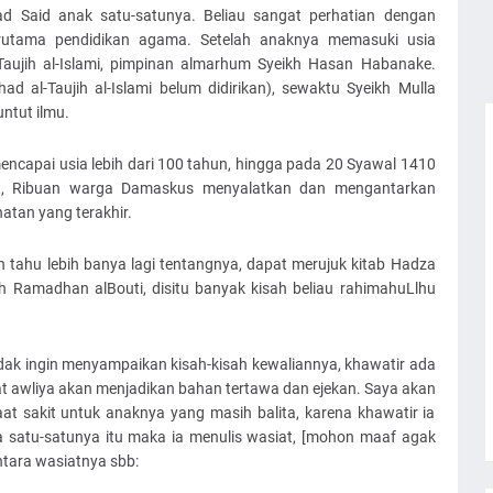
d Said anak satu-satunya. Beliau sangat perhatian dengan
terutama pendidikan agama. Setelah anaknya memasuki usia
Taujih al-Islami, pimpinan almarhum Syeikh Hasan Habanake.
ad al-Taujih al-Islami belum didirikan), sewaktu Syeikh Mulla
ntut ilmu.
mencapai usia lebih dari 100 tahun, hingga pada 20 Syawal 1410
swt, Ribuan warga Damaskus menyalatkan dan mengantarkan
atan yang terakhir.
n tahu lebih banya lagi tentangnya, dapat merujuk kitab Hadza
h Ramadhan alBouti, disitu banyak kisah beliau rahimahuLlhu
tidak ingin menyampaikan kisah-kisah kewaliannya, khawatir ada
t awliya akan menjadikan bahan tertawa dan ejekan. Saya akan
aat sakit untuk anaknya yang masih balita, karena khawatir ia
 satu-satunya itu maka ia menulis wasiat, [mohon maaf agak
ntara wasiatnya sbb: