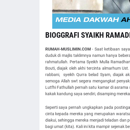
BIOGGRAFI SYAIKH RAMAD
RUMAH-MUSLIMIN.COM
- Saat ketibaan say
duduk di majlis taklimnya namun hanya beberap
rahmatullah. Pertama Syeikh Mulla Ramadhan
Bouti, diajak oleh akhi tercinta almarhum U
rabbani, syeikh Qurra belad Syam, diajak a
semoga Allah swt segera mengangkat penyak
Lutfhi Fathullah pernah satu kamar di asram
kakak kandung saya sendiri, disamping mereka l
Seperti saya pernah ungkapkan pada postinga
cinta kepada mereka yang merupakan waratsat
diakui, sehingga mereka menjadi teladan dan p
bagi umat (kita). Kali ini kita mampir sejenak 