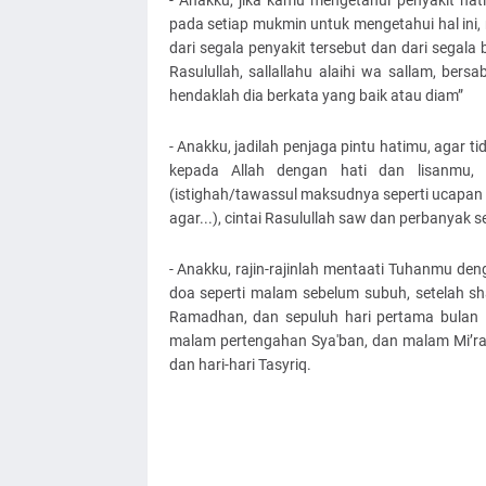
- Anakku, jika kamu mengetahui penyakit hat
pada setiap mukmin untuk mengetahui hal in
dari segala penyakit tersebut dan dari segala
Rasulullah, sallallahu alaihi wa sallam, ber
hendaklah dia berkata yang baik atau diam”
- Anakku, jadilah penjaga pintu hatimu, agar 
kepada Allah dengan hati dan lisanmu, 
(istighah/tawassul maksudnya seperti ucapan 
agar...), cintai Rasulullah saw dan perbanyak
- Anakku, rajin-rajinlah mentaati Tuhanmu de
doa seperti malam sebelum subuh, setelah sha
Ramadhan, dan sepuluh hari pertama bulan D
malam pertengahan Sya'ban, dan malam Mi’raj,
dan hari-hari Tasyriq.