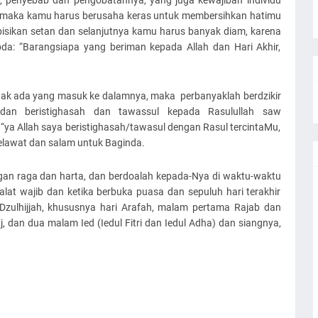
i, penyebab dan pengobatannya, yang juga kewajiban individu
i, maka kamu harus berusaha keras untuk membersihkan hatimu
 bisikan setan dan selanjutnya kamu harus banyak diam, karena
sabda: “Barangsiapa yang beriman kepada Allah dan Hari Akhir,
tidak ada yang masuk ke dalamnya, maka perbanyaklah berdzikir
dan beristighasah dan tawassul kepada Rasulullah saw
“ya Allah saya beristighasah/tawasul dengan Rasul tercintaMu,
 selawat dan salam untuk Baginda.
ngan raga dan harta, dan berdoalah kepada-Nya di waktu-waktu
lat wajib dan ketika berbuka puasa dan sepuluh hari terakhir
zulhijjah, khususnya hari Arafah, malam pertama Rajab dan
 dan dua malam Ied (Iedul Fitri dan Iedul Adha) dan siangnya,