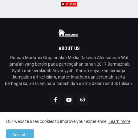
ABOUT US
Rumah Muslimin Grup adalah Media Dakwah Ahlusunnah Wal
jama'ah yang berdiri pada pertengahan tahun 2017 Bermazhab
Syafi'i dan berakidah Asyariyyah. Kami menyajikan berbagai
kumpulan artikel Islam, materi khutbah dan ceramah, serta
berbagai kajian Islam para habaib dan ulama dalam bentuk tulisan.
Our website uses cookies to improve your experience.
Learn more
@2023
Rumah Muslimin
| Media Dakwah Ahlusunnah Wal Jama'ah
Accept !
Home
About
Contact Us
Disclaimer
Kirim Tulisan