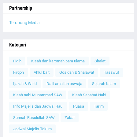
Partnership
Teropong Media
Kategori
Fiqih
Kisah dan karomah para ulama
Shalat
Firqoh
Ahlul bait
Qosidah & Shalawat
Tasawuf
Ijazah & Wirid
Dalil amaliah aswaja
Sejarah Islam
Kisah nabi Muhammad SAW
Kisah Sahabat Nabi
Info Majelis dan Jadwal Haul
Puasa
Tarim
Sunnah Rasulullah SAW
Zakat
Jadwal Majelis Taklim