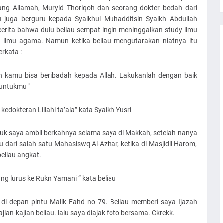
rang Allamah, Muryid Thoriqoh dan seorang dokter bedah dari
au juga berguru kepada Syaikhul Muhadditsin Syaikh Abdullah
cerita bahwa dulu beliau sempat ingin meninggalkan study ilmu
a ilmu agama. Namun ketika beliau mengutarakan niatnya itu
rkata :
ah kamu bisa beribadah kepada Allah. Lakukanlah dengan baik
 untukmu "
 kedokteran Lillahi ta’ala” kata Syaikh Yusri
uk saya ambil berkahnya selama saya di Makkah, setelah nanya
 dari salah satu Mahasiswq Al-Azhar, ketika di Masjidil Harom,
eliau angkat.
ang lurus ke Rukn Yamani “ kata beliau
di depan pintu Malik Fahd no 79. Beliau memberi saya Ijazah
jian-kajian beliau. lalu saya diajak foto bersama. Ckrekk.