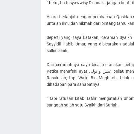
“ betul, La tusyawwisy Dzihnak.. jangan buat r
Acara berlanjut dengan pembacaan Qosidah-Q
untaian ilmu dan hikmah dari bintang tamu kam
Seperti yang saya katakan, ceramah Syaikh 
Sayyidil Habib Umar, yang dibicarakan adala
sallim alaih.
Dari ceramahnya saya bisa merasakan betapa
Ketika menafsiri ayat عبس و تولى beliau mengatakan bahwa yang bermuka masam dalam ayat itu bukan
Rasulullah, tapi Walid Bin Mughiroh. tidak
dihadapan para sahabatnya.
“ tapi ratusan kitab Tafsir mengatakan dhomir dalam عبس kembali kepada Rasulullah 
sanggah salah satu Syaikh dari Suriah.