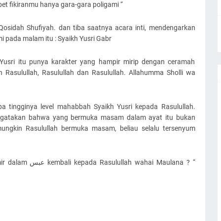
ibet fikiranmu hanya gara-gara poligami “
osidah Shufiyah. dan tiba saatnya acara inti, mendengarkan
i pada malam itu : Syaikh Yusri Gabr
Yusri itu punya karakter yang hampir mirip dengan ceramah
h Rasulullah, Rasulullah dan Rasulullah. Allahumma Sholli wa
 tingginya level mahabbah Syaikh Yusri kepada Rasulullah.
 mungkin Rasulullah bermuka masam, beliau selalu tersenyum
wahai Maulana ? “