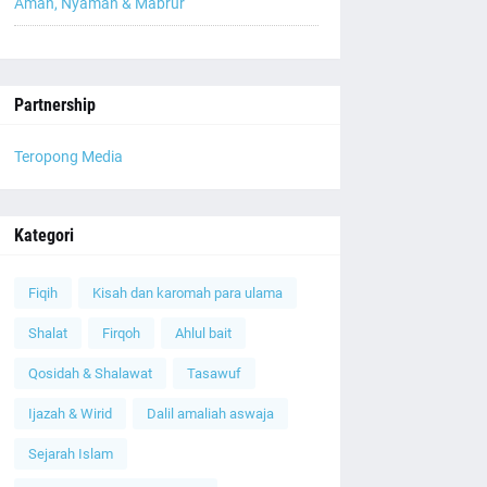
Aman, Nyaman & Mabrur
Partnership
Teropong Media
Kategori
Fiqih
Kisah dan karomah para ulama
Shalat
Firqoh
Ahlul bait
Qosidah & Shalawat
Tasawuf
Ijazah & Wirid
Dalil amaliah aswaja
Sejarah Islam