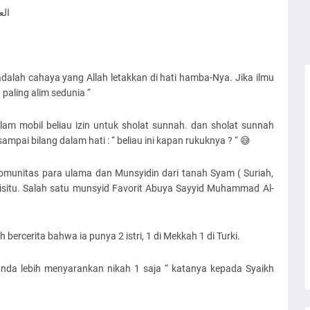
الع
 adalah cahaya yang Allah letakkan di hati hamba-Nya. Jika ilmu
paling alim sedunia “
alam mobil beliau izin untuk sholat sunnah. dan sholat sunnah
ampai bilang dalam hati : “ beliau ini kapan rukuknya ? “ 😅
komunitas para ulama dan Munsyidin dari tanah Syam ( Suriah,
isitu. Salah satu munsyid Favorit Abuya Sayyid Muhammad Al-
 bercerita bahwa ia punya 2 istri, 1 di Mekkah 1 di Turki.
nda lebih menyarankan nikah 1 saja “ katanya kepada Syaikh