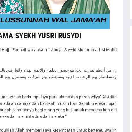
MA SYEKH YUSRI RUSYDI
l-Hajj : Fadhail wa ahkam “ Abuya Sayyid Muhammad Al-Maliki
وتسطمطر بهم الرحمات الإلية وتسجلب بهم البركات وتستنزل بهم الخي
agung adalah berkumpulnya para ulama dan para awliya’ Al-Arifin
eka adalah cahaya dan barokah musim haji. Sebab mereka hujan
sudah seharusnya bagi orang yang haji untuk mengenalkan diri
reka dan meminta doa dari mereka “
mdulillah Allah memberi saya kesempatan untuk bertemu Syaikh