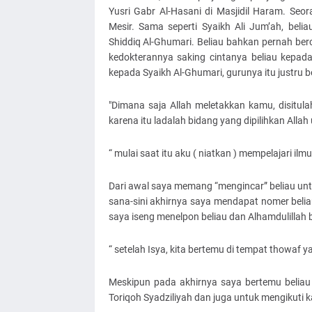
Yusri Gabr Al-Hasani di Masjidil Haram. Seo
Mesir. Sama seperti Syaikh Ali Jum’ah, beli
Shiddiq Al-Ghumari. Beliau bahkan pernah ber
kedokterannya saking cintanya beliau kepad
kepada Syaikh Al-Ghumari, gurunya itu justru be
"Dimana saja Allah meletakkan kamu, disitul
karena itu ladalah bidang yang dipilihkan Allah
“ mulai saat itu aku ( niatkan ) mempelajari ilmu
Dari awal saya memang “mengincar” beliau unt
sana-sini akhirnya saya mendapat nomer beliau
saya iseng menelpon beliau dan Alhamdulillah b
“ setelah Isya, kita bertemu di tempat thowaf y
Meskipun pada akhirnya saya bertemu beliau 
Toriqoh Syadziliyah dan juga untuk mengikuti ka