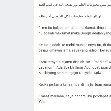
لم ليس معلومات العلم نور يقذف الله في قلب العبد
لو كان العلم معلومات لكان الجوجل أكبر عالم
“ ilmu itu bukan teori atau maklumat. Ilmu itu
itu adalah maklumat maka Google adalah yang 
Ketika pindah ke mobil muhibbinnya itu, di d
beliau lumayan lama, saya yang videoin beliau s
Kami ternyata dijamu disalah satu “markas” 
Lebanon ). Ada Syaikh Umar Addhoba’, juga d
Maliki yang pernah ngajar Nasyid di Dalwa.
Ketika pertama kali sampai di majlis, tuan rumah
“ maaf maulana, saya paham jika pendapat a
Yusri