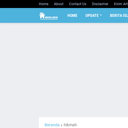
Home
About
Contact Us
Disclaimer
Kirim Art
HOME
UPDATE
BERITA IS
Beranda
hikmah