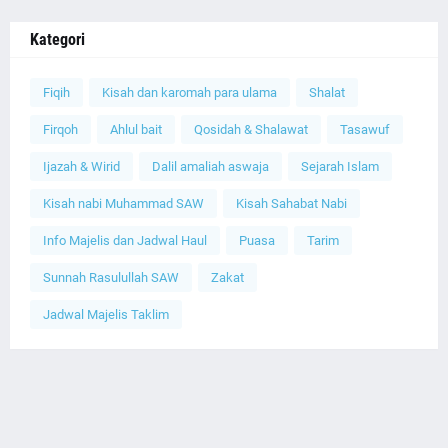
Kategori
Fiqih
Kisah dan karomah para ulama
Shalat
Firqoh
Ahlul bait
Qosidah & Shalawat
Tasawuf
Ijazah & Wirid
Dalil amaliah aswaja
Sejarah Islam
Kisah nabi Muhammad SAW
Kisah Sahabat Nabi
Info Majelis dan Jadwal Haul
Puasa
Tarim
Sunnah Rasulullah SAW
Zakat
Jadwal Majelis Taklim