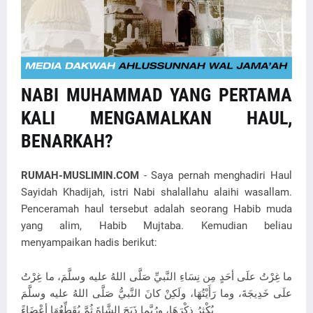
NABI MUHAMMAD YANG PERTAMA
KALI MENGAMALKAN HAUL,
BENARKAH?
RUMAH-MUSLIMIN.COM
- Saya pernah menghadiri Haul
Sayidah Khadijah, istri Nabi shalallahu alaihi wasallam.
Penceramah haul tersebut adalah seorang Habib muda
yang alim, Habib Mujtaba. Kemudian beliau
menyampaikan hadis berikut:
ما غِرْتُ علَى أحَدٍ مِن نِسَاءِ النَّبيِّ صَلَّى اللهُ عليه وسلَّمَ، ما غِرْتُ
علَى خَدِيجَةَ، وما رَأَيْتُهَا، ولَكِنْ كانَ النَّبيُّ صَلَّى اللهُ عليه وسلَّمَ
يُكْثِرُ ذِكْرَهَا، ورُبَّما ذَبَحَ الشَّاةَ ثُمَّ يُقَطِّعُهَا أعْضَاءً