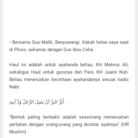
• Bersama Gus Malik, Banyuwangi. Kakak kelas saya saat
di Ploso, sekamar dengan Gus Ibnu Ceha .
Haul ini adalah untuk ayahanda beliau, KH Mahrus Ali,
sekaligus Haul untuk gurunya dari Pare, KH Juaini Nuh.
Beliau meneruskan kecintaan ayahandanya sesuai hadis
Nabi:
أَبَرُّ البِرِّ أنْ يَصِلَ الرَّجُلُ وُدَّ أبِيهِ.
"Bentuk paling berbakti adalah seseorang meneruskan
pertalian dengan orang-orang yang dicintai ayahnya" (HR
Muslim)