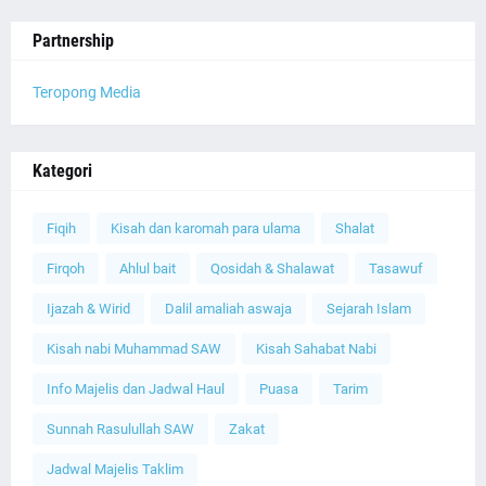
Partnership
Teropong Media
Kategori
Fiqih
Kisah dan karomah para ulama
Shalat
Firqoh
Ahlul bait
Qosidah & Shalawat
Tasawuf
Ijazah & Wirid
Dalil amaliah aswaja
Sejarah Islam
Kisah nabi Muhammad SAW
Kisah Sahabat Nabi
Info Majelis dan Jadwal Haul
Puasa
Tarim
Sunnah Rasulullah SAW
Zakat
Jadwal Majelis Taklim