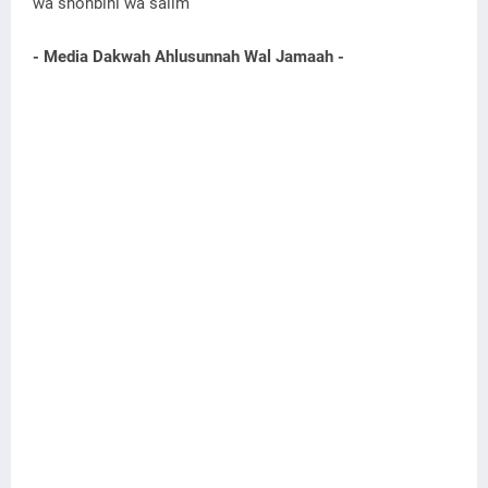
wa shohbihi wa salim
- Media Dakwah Ahlusunnah Wal Jamaah -