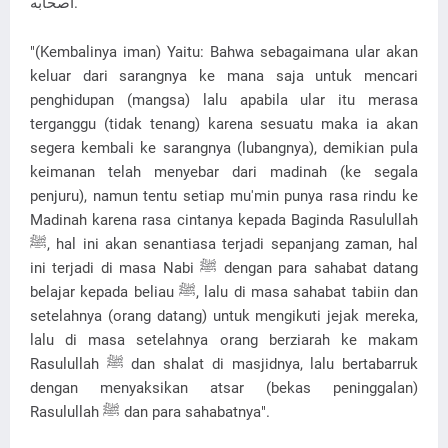
أصحابه.
"(Kembalinya iman) Yaitu: Bahwa sebagaimana ular akan
keluar dari sarangnya ke mana saja untuk mencari
penghidupan (mangsa) lalu apabila ular itu merasa
terganggu (tidak tenang) karena sesuatu maka ia akan
segera kembali ke sarangnya (lubangnya), demikian pula
keimanan telah menyebar dari madinah (ke segala
penjuru), namun tentu setiap mu'min punya rasa rindu ke
Madinah karena rasa cintanya kepada Baginda Rasulullah
ﷺ, hal ini akan senantiasa terjadi sepanjang zaman, hal
ini terjadi di masa Nabi ﷺ dengan para sahabat datang
belajar kepada beliau ﷺ, lalu di masa sahabat tabiin dan
setelahnya (orang datang) untuk mengikuti jejak mereka,
lalu di masa setelahnya orang berziarah ke makam
Rasulullah ﷺ dan shalat di masjidnya, lalu bertabarruk
dengan menyaksikan atsar (bekas peninggalan)
Rasulullah ﷺ dan para sahabatnya".