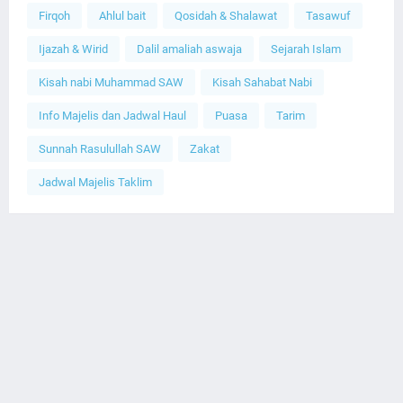
Firqoh
Ahlul bait
Qosidah & Shalawat
Tasawuf
Ijazah & Wirid
Dalil amaliah aswaja
Sejarah Islam
Kisah nabi Muhammad SAW
Kisah Sahabat Nabi
Info Majelis dan Jadwal Haul
Puasa
Tarim
Sunnah Rasulullah SAW
Zakat
Jadwal Majelis Taklim