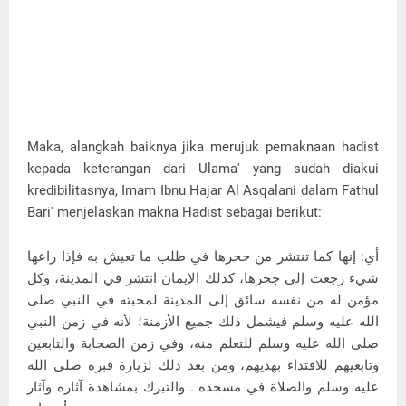
Maka, alangkah baiknya jika merujuk pemaknaan hadist
kepada keterangan dari Ulama' yang sudah diakui
kredibilitasnya, Imam Ibnu Hajar Al Asqalani dalam Fathul
Bari' menjelaskan makna Hadist sebagai berikut:
أي: إنها كما تنتشر من جحرها في طلب ما تعيش به فإذا راعها
شيء رجعت إلى جحرها، كذلك الإيمان انتشر في المدينة، وكل
مؤمن له من نفسه سائق إلى المدينة لمحبته في النبي صلى
الله عليه وسلم فيشمل ذلك جميع الأزمنة؛ لأنه في زمن النبي
صلى الله عليه وسلم للتعلم منه، وفي زمن الصحابة والتابعين
وتابعيهم للاقتداء بهديهم، ومن بعد ذلك لزيارة قبره صلى الله
عليه وسلم والصلاة في مسجده . والتبرك بمشاهدة آثاره وآثار