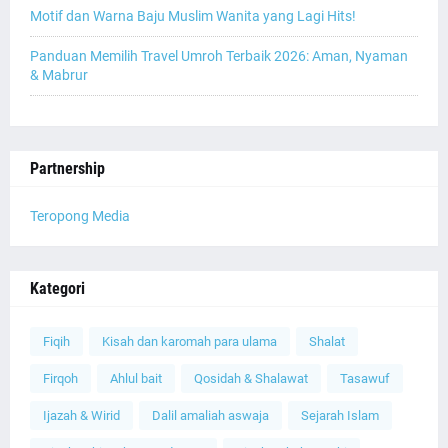
Motif dan Warna Baju Muslim Wanita yang Lagi Hits!
Panduan Memilih Travel Umroh Terbaik 2026: Aman, Nyaman
& Mabrur
Partnership
Teropong Media
Kategori
Fiqih
Kisah dan karomah para ulama
Shalat
Firqoh
Ahlul bait
Qosidah & Shalawat
Tasawuf
Ijazah & Wirid
Dalil amaliah aswaja
Sejarah Islam