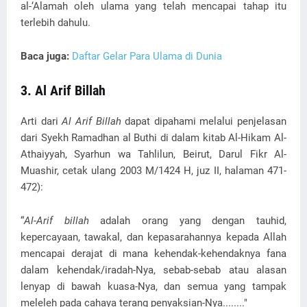
al-‘Alamah oleh ulama yang telah mencapai tahap itu
terlebih dahulu.
Baca juga:
Daftar Gelar Para Ulama di Dunia
3. Al Arif Billah
Arti dari
Al Arif Billah
dapat dipahami melalui penjelasan
dari Syekh Ramadhan al Buthi di dalam kitab Al-Hikam Al-
Athaiyyah, Syarhun wa Tahlilun, Beirut, Darul Fikr Al-
Muashir, cetak ulang 2003 M/1424 H, juz II, halaman 471-
472):
“
Al-Arif billah
adalah orang yang dengan tauhid,
kepercayaan, tawakal, dan kepasarahannya kepada Allah
mencapai derajat di mana kehendak-kehendaknya fana
dalam kehendak/iradah-Nya, sebab-sebab atau alasan
lenyap di bawah kuasa-Nya, dan semua yang tampak
meleleh pada cahaya terang penyaksian-Nya........"