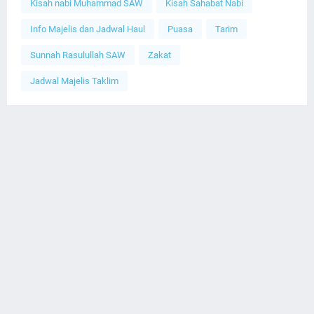
Kisah nabi Muhammad SAW
Kisah Sahabat Nabi
Info Majelis dan Jadwal Haul
Puasa
Tarim
Sunnah Rasulullah SAW
Zakat
Jadwal Majelis Taklim