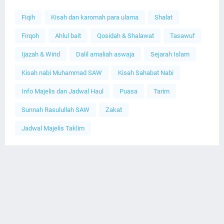
Fiqih
Kisah dan karomah para ulama
Shalat
Firqoh
Ahlul bait
Qosidah & Shalawat
Tasawuf
Ijazah & Wirid
Dalil amaliah aswaja
Sejarah Islam
Kisah nabi Muhammad SAW
Kisah Sahabat Nabi
Info Majelis dan Jadwal Haul
Puasa
Tarim
Sunnah Rasulullah SAW
Zakat
Jadwal Majelis Taklim