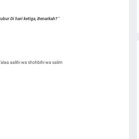
ur Di hari ketiga, Benarkah?
"
alaa aalihi wa shohbihi wa salim