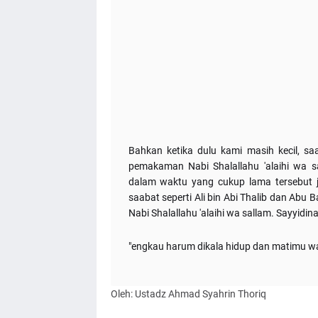
Bahkan ketika dulu kami masih kecil, s
pemakaman Nabi Shalallahu 'alaihi wa s
dalam waktu yang cukup lama tersebut j
saabat seperti Ali bin Abi Thalib dan Ab
Nabi Shalallahu 'alaihi wa sallam. Sayyidi
"engkau harum dikala hidup dan matimu wa
Oleh: Ustadz Ahmad Syahrin Thoriq