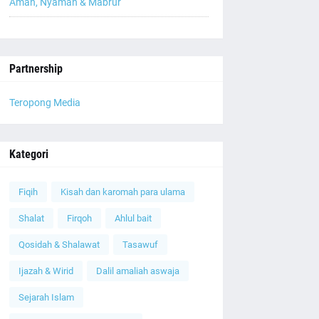
Aman, Nyaman & Mabrur
Partnership
Teropong Media
Kategori
Fiqih
Kisah dan karomah para ulama
Shalat
Firqoh
Ahlul bait
Qosidah & Shalawat
Tasawuf
Ijazah & Wirid
Dalil amaliah aswaja
Sejarah Islam