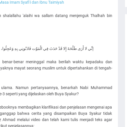
 Masa Imam Syafi'i dan Ibnu Taimiyah
h shalallahu 'alaihi wa sallam datang menjenguk Thalhah bin
إنِّي لا أَرَى طَلْحَةَ إِلا قَدْ حَدَثَ فِي الْمَوْت فَاذَنُونِي بِهِ وَعَجِلُوا، فَإِنّ
h benar-benar meninggal maka berilah waktu kepadaku dan
ayaknya mayat seorang muslim untuk dipertahankan di tengah-
alim ulama. Namun pertanyaannya, benarkah Nabi Muhammad
ke-3 seperti yang dijelaskan oleh Buya Syakur?
cebooknya membagikan klarifikasi dan penjelasan mengenai apa
nganggap bahwa cerita yang disampaikan Buya Syakur tidak
 Ahmad melalui video dan telah kami tulis menjadi teks agar
ikut penjelasannya: