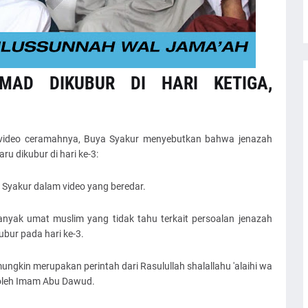
AD DIKUBUR DI HARI KETIGA,
 video ceramahnya, Buya Syakur menyebutkan bahwa jenazah
u dikubur di hari ke-3:
a Syakur dalam video yang beredar.
anyak umat muslim yang tidak tahu terkait persoalan jenazah
ubur pada hari ke-3.
gkin merupakan perintah dari Rasulullah shalallahu 'alaihi wa
 oleh Imam Abu Dawud.