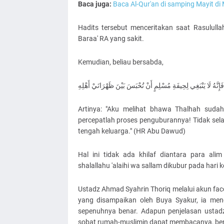
Baca juga:
Baca Al-Qur'an di samping Mayit di
Hadits tersebut menceritakan saat Rasululla
Baraa' RA yang sakit.
Kemudian, beliau bersabda,
َهُ لَا يَنْبَغِي لِحِيفَةِ مُسْلِمٍ أَنْ تُحْبَسَ بَيْنَ ظَهْرَانَيْ أَهْلِهِ
Artinya: "Aku melihat bhawa Thalhah suda
percepatlah proses penguburannya! Tidak sel
tengah keluarga." (HR Abu Dawud)
Hal ini tidak ada khilaf diantara para 
shalallahu 'alaihi wa sallam dikubur pada hari 
Ustadz Ahmad Syahrin Thoriq melalui akun fa
yang disampaikan oleh Buya Syakur, ia me
sepenuhnya benar. Adapun penjelasan ustadz
sobat rumah-muslimin dapat membacanya, ber