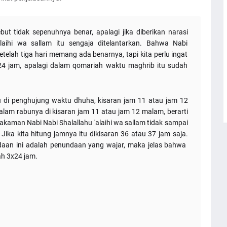
ut tidak sepenuhnya benar, apalagi jika diberikan narasi
laihi wa sallam itu sengaja ditelantarkan. Bahwa Nabi
etelah tiga hari memang ada benarnya, tapi kita perlu ingat
24 jam, apalagi dalam qomariah waktu maghrib itu sudah
itu di penghujung waktu dhuha, kisaran jam 11 atau jam 12
lam rabunya di kisaran jam 11 atau jam 12 malam, berarti
akaman Nabi Nabi Shalallahu 'alaihi wa sallam tidak sampai
ika kita hitung jamnya itu dikisaran 36 atau 37 jam saja.
undaan ini adalah penundaan yang wajar, maka jelas bahwa
ah 3x24 jam.