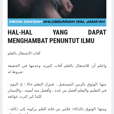
HAL-HAL YANG DAPAT
MENGHAMBAT PENUNTUT ILMU
آفات الاشتغال بالعلم
واعلم أن للاشتغال بالعلم آفات كثيرة، وعدمها في الحقيقة
شروط له:
- منها: الوثوق بالزمن المستقبل ، فيترك التعلم حالا ؛ إذ اليوم
في التعليم والتعلم أفضل من غده ، وأفضل منه أمسه ، والإنسان
كلما كبر كثرت عوائقه.
- ومنها: الوثوق بالذكاء؛ فكثير من فاته العلم بركونه إلى ذكائه