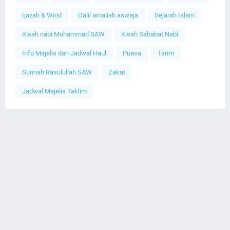
Ijazah & Wirid
Dalil amaliah aswaja
Sejarah Islam
Kisah nabi Muhammad SAW
Kisah Sahabat Nabi
Info Majelis dan Jadwal Haul
Puasa
Tarim
Sunnah Rasulullah SAW
Zakat
Jadwal Majelis Taklim