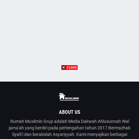
ABOUT US
Rumah Muslimin Grup adalah Media Dakwah Ahlusunnah Wal
jama'ah yang berdiri pada pertengahan tahun 2017 Bermazhab
Syafi'i dan berakidah Asyariyyah. Kami menyajikan berbagai