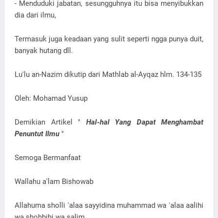
- Menduduki jabatan, sesungguhnya itu bisa menyibukkan
dia dari ilmu,
Termasuk juga keadaan yang sulit seperti ngga punya duit,
banyak hutang dll.
Lu'lu an-Nazim dikutip dari Mathlab al-Ayqaz hlm. 134-135
Oleh: Mohamad Yusup
Demikian Artikel "
Hal-hal Yang Dapat Menghambat
Penuntut Ilmu
"
Semoga Bermanfaat
Wallahu a'lam Bishowab
Allahuma sholli 'alaa sayyidina muhammad wa 'alaa aalihi
wa shohbihi wa salim