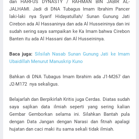
dan HARFUS DYNASTY / RAHMAN BIN JABIR AL-
JALHAMI. Jadi di DNA Tubagus Imam Ibrahim Pancer
laki-laki nya Syarif Hidayatullah/ Sunan Gunung Jati
Cirebon ada Al Hassaninya dan ada Al Husseininya dan ini
sudah sering saya sampaikan ke Ka Imam bahwa Cirebon
Banten itu ada Al Hassani dan Al Husseininya.
Baca juga:
Silsilah Nasab Sunan Gunung Jati ke Imam
Ubaidillah Menurut Manuskrip Kuno
Bahkan di DNA Tubagus Imam Ibrahim ada J1-M267 dan
J2-M172 nya sekaligus.
Belajarlah dan Berpikirlah Kritis juga Cerdas. Diatas sudah
saya sajikan data ilmiah seperti yang sering kalian
Gembar Gemborkan selama ini. Silahkan Bantah pula
dengan Data Jangan dengan Narasi dan fitnah apalagi
hujatan dan caci maki itu sama sekali tidak ilmiah.