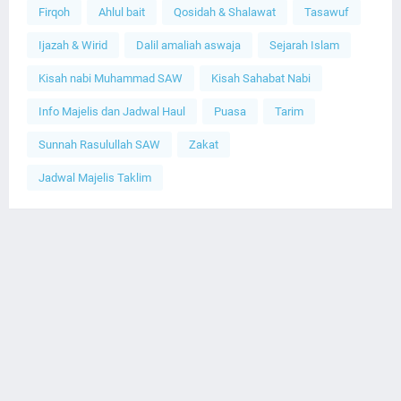
Firqoh
Ahlul bait
Qosidah & Shalawat
Tasawuf
Ijazah & Wirid
Dalil amaliah aswaja
Sejarah Islam
Kisah nabi Muhammad SAW
Kisah Sahabat Nabi
Info Majelis dan Jadwal Haul
Puasa
Tarim
Sunnah Rasulullah SAW
Zakat
Jadwal Majelis Taklim