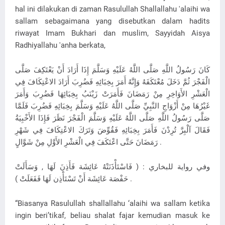
hal ini dilakukan di zaman Rasulullah Shallallahu 'alaihi wa
sallam sebagaimana yang disebutkan dalam hadits
riwayat Imam Bukhari dan muslim, Sayyidah Aisya
Radhiyallahu 'anha berkata,
كَانَ رَسُولُ اللَّهِ صَلَّى اللَّهُ عَلَيْهِ وَسَلَّمَ إِذَا أَرَادَ أَنْ يَعْتَكِفَ صَلَّى
الْفَجْرَ ثُمَّ دَخَلَ مُعْتَكَفَهُ وَإِنَّهُ أَمَرَ بِخِبَائِهِ فَضُرِبَ أَرَادَ الاعْتِكَافَ فِي
الْعَشْرِ الأَوَاخِرِ مِنْ رَمَضَانَ فَأَمَرَتْ زَيْنَبُ بِخِبَائِهَا فَضُرِبَ وَأَمَرَ
غَيْرُهَا مِنْ أَزْوَاجِ النَّبِيِّ صَلَّى اللَّهُ عَلَيْهِ وَسَلَّمَ بِخِبَائِهِ فَضُرِبَ فَلَمَّا
صَلَّى رَسُولُ اللَّهِ صَلَّى اللَّهُ عَلَيْهِ وَسَلَّمَ الْفَجْرَ نَظَرَ فَإِذَا الأَخْبِيَةُ
فَقَالَ آلْبِرَّ تُرِدْنَ فَأَمَرَ بِخِبَائِهِ فَقُوِّضَ وَتَرَكَ الاعْتِكَافَ فِي شَهْرِ
رَمَضَانَ حَتَّى اعْتَكَفَ فِي الْعَشْرِ الأَوَّلِ مِنْ شَوَّالٍ .
وفي رواية للبخاري : ( فَاسْتَأْذَنَتْهُ عَائِشَة فَأَذِنَ لَهَا , وَسَأَلَتْ
حَفْصَة عَائِشَة أَنْ تَسْتَأْذِن لَهَا فَفَعَلَتْ ) .
“Biasanya Rasulullah shallallahu ‘alaihi wa sallam ketika
ingin beri’tikaf, beliau shalat fajar kemudian masuk ke