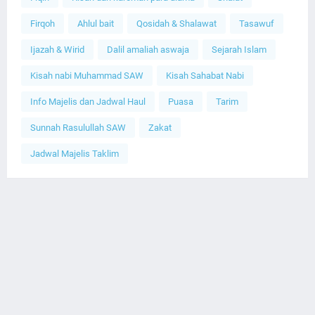
Firqoh
Ahlul bait
Qosidah & Shalawat
Tasawuf
Ijazah & Wirid
Dalil amaliah aswaja
Sejarah Islam
Kisah nabi Muhammad SAW
Kisah Sahabat Nabi
Info Majelis dan Jadwal Haul
Puasa
Tarim
Sunnah Rasulullah SAW
Zakat
Jadwal Majelis Taklim