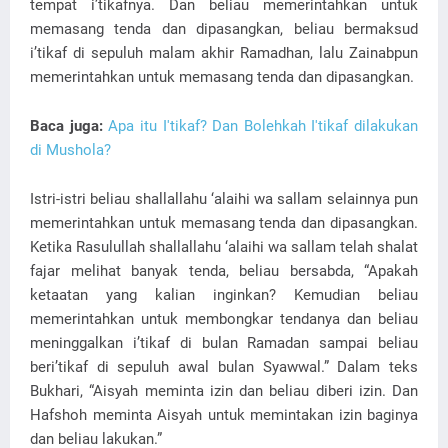
tempat i’tikafnya. Dan beliau memerintahkan untuk
memasang tenda dan dipasangkan, beliau bermaksud
i’tikaf di sepuluh malam akhir Ramadhan, lalu Zainabpun
memerintahkan untuk memasang tenda dan dipasangkan.
Baca juga:
Apa itu I'tikaf? Dan Bolehkah I'tikaf dilakukan
di Mushola?
Istri-istri beliau shallallahu ‘alaihi wa sallam selainnya pun
memerintahkan untuk memasang tenda dan dipasangkan.
Ketika Rasulullah shallallahu ‘alaihi wa sallam telah shalat
fajar melihat banyak tenda, beliau bersabda, “Apakah
ketaatan yang kalian inginkan? Kemudian beliau
memerintahkan untuk membongkar tendanya dan beliau
meninggalkan i’tikaf di bulan Ramadan sampai beliau
beri’tikaf di sepuluh awal bulan Syawwal.” Dalam teks
Bukhari, “Aisyah meminta izin dan beliau diberi izin. Dan
Hafshoh meminta Aisyah untuk memintakan izin baginya
dan beliau lakukan.”