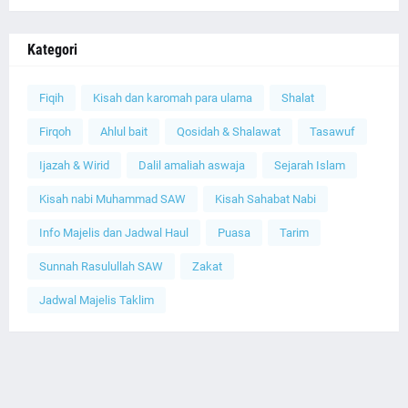
Kategori
Fiqih
Kisah dan karomah para ulama
Shalat
Firqoh
Ahlul bait
Qosidah & Shalawat
Tasawuf
Ijazah & Wirid
Dalil amaliah aswaja
Sejarah Islam
Kisah nabi Muhammad SAW
Kisah Sahabat Nabi
Info Majelis dan Jadwal Haul
Puasa
Tarim
Sunnah Rasulullah SAW
Zakat
Jadwal Majelis Taklim