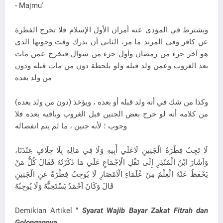
- Majmu'
ويشترط في المؤدى عنه أمران الأول الإسلام فلا تخرج الفطرة
عن كافر وفي المرتد ما مر، الثاني أن يدرك وقت وجوبها الذي
هو آخر جزء من رمضان وأول جزء من شوال فتخرج عمن مات
بعد الغروب وعمن ولد قبله ولو بلحظة دون من مات قبله ودون
من ولد بعده
(دون من ولد بعده) وكذا من شك في أنه ولد قبله أو بعده ، ويؤخذ
من كلامه أنه لو خرج بعض الجنين قبل الغروب وباقيه بعده فلا
وجوب ؛ لأنه جنين ، ما لم يتم انفصاله
لَا تَجِبُ فِطْرَةُ الْجَنِينِ لَاعَلَي أَبِيهِ وَلَا فِي مَالِهِ بِلَا خِلَافٍ عِنْدَنَا،
وَاَشَارَ ابْنُ الْمُنْذِرِ إِلَى نَقْلِ الْاِجْمَاعِ عَلَي مَا ذَكَرْتُهُ فَقَالَ كُلُّ مَنْ
يَحْفَظُ عَنْهُ الْعِلْمُ مِنَ عُلَمَاءِ الْاَمْصَارِ لَا يُوجِبُ فِطْرَةً عَنِ الْجَنِينِ
قَالَ وَكَانَ اَحْمَدُ يَسْتَحِبُّهُ وَلَا يُوجِبُهُ
Demikian Artikel "
Syarat Wajib Bayar Zakat Fitrah dan
Golongannya
"