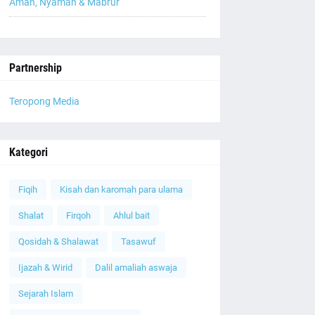
Aman, Nyaman & Mabrur
Partnership
Teropong Media
Kategori
Fiqih
Kisah dan karomah para ulama
Shalat
Firqoh
Ahlul bait
Qosidah & Shalawat
Tasawuf
Ijazah & Wirid
Dalil amaliah aswaja
Sejarah Islam