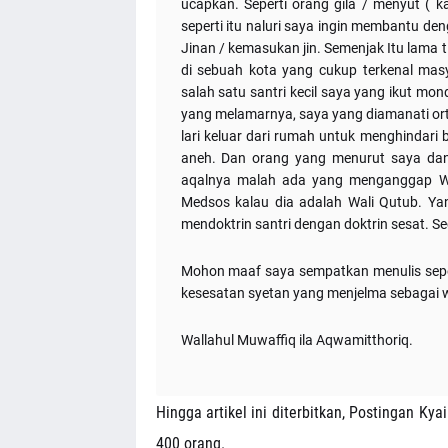
ucapkan. Seperti orang gila / menyut ( k
seperti itu naluri saya ingin membantu d
Jinan / kemasukan jin. Semenjak Itu lama 
di sebuah kota yang cukup terkenal ma
salah satu santri kecil saya yang ikut mon
yang melamarnya, saya yang diamanati ort
lari keluar dari rumah untuk menghindar
aneh. Dan orang yang menurut saya dan 
aqalnya malah ada yang menganggap WA
Medsos kalau dia adalah Wali Qutub. Ya
mendoktrin santri dengan doktrin sesat. Se
Mohon maaf saya sempatkan menulis seperti
kesesatan syetan yang menjelma sebagai w
Wallahul Muwaffiq ila Aqwamitthoriq.
Hingga artikel ini diterbitkan, Postingan Ky
400 orang.