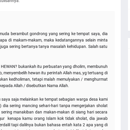
tulisannya:
emuda berambut gondrong yang sering ke tempat saya, dia
tapa di makam-makam, maka kedatangannya selain minta
 juga sering bertanya tanya masalah kehidupan. Salah satu
EWAN? bukankah itu perbuatan yang dholim, membunuh
, menyembelih hewan itu perintah Allah mas, yg tertuang di
ukan kedholiman, tetapi malah memulyakan / menghurmat
r kepada Allah / disebutkan Nama Allah.
u saya saja melainkan ke tempat sebagian warga desa kami
 dia sering mancing sehari-hari tanpa mengerjakan sholat
 sering manakiban dan makan-makan di siang hari secara
gur kenapa kamu orang Islam kok tidak sholat, dia jawab
berdalil tapi dalilnya bukan bahasa entah kata 2 apa yang di