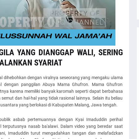
ILA YANG DIANGGAP WALI, SERING
JALANKAN SYARIAT
al dihebohkan dengan viralnya seseorang yang mengaku ulama
enal dengan panggilan Abuya Mama Ghufron. Mama Ghufron
utnya karena memiliki banyak karomah seperti dapat berbahasa
semut dan hal-hal yang tidak rasional lainnya. Selain itu beliau
antara yang berlokasi di Kabupaten Malang, Jawa tengah.
blik asbab pertemuannya dengan Kyai Imaduddin perihal
l terputusnya nasab ba'alawi. Dalam video yang beredar saat
ni, Imaduddin turut mengadahkan tangan dan melafadzkan