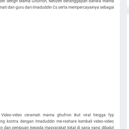
duddin dengn Mama Ghufron, Netizen beranggapan bahwa mama
mati dan guru dari Imaduddin Cs serta mempercayainya sebagai
, Video-video ceramah mama ghufron ikut viral hingga fyp
yang kontra dengan Imaduddin me-reshare kembali video-video
n dan penipuan kepada masyarakat lokal di sana yang dibalut