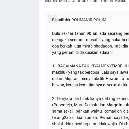
historis Mama Ghufron di tahun 90-an. Berikut 
Bismillahir ROHMANIR ROHIM .
Dulu sekitar tahun 90 an, ada seorang p
mengaku seorang musafir yang suka ber
doa berkah juga minta shodaqoh. Tapi dia
yang pernah di diskusikan adalah:
1. BAGAIMANA PAK KIYAI MENYEMBELIH H
makhluk yang tak berdosa. Lalu saya jawab
dalam Alquran, menyembelih Hewan itu b
hewan, kerena kematiannya di sertai dziki
2. Ternyata dia tidak hanya datang ketem
(Purworejo, Moro Demak dan Margolinduk)
sama sekali, bahkan waktu Romadlon dia
terang2an di luar rumah. Pernah saya te
sholat tidak penting dan tidak wajib. Dia 