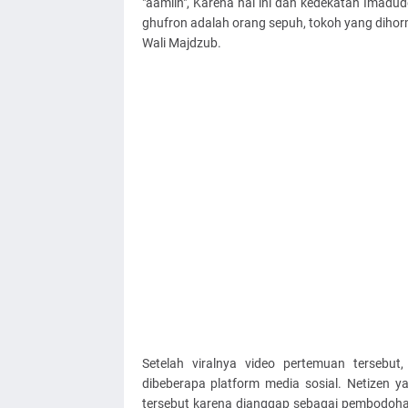
"aamiin", Karena hal ini dan kedekatan Ima
ghufron adalah orang sepuh, tokoh yang dihor
Wali Majdzub.
Setelah viralnya video pertemuan tersebut
dibeberapa platform media sosial. Netizen 
tersebut karena dianggap sebagai pembodoha