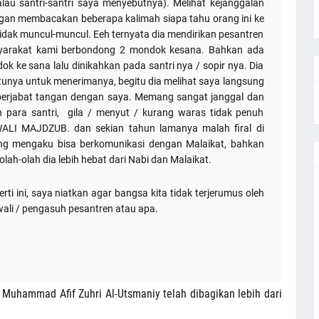
alau santri-santri saya menyebutnya). Melihat kejanggalan
engan membacakan beberapa kalimah siapa tahu orang ini ke
tidak muncul-muncul. Eeh ternyata dia mendirikan pesantren
syarakat kami berbondong 2 mondok kesana. Bahkan ada
dok ke sana lalu dinikahkan pada santri nya / sopir nya. Dia
unya untuk menerimanya, begitu dia melihat saya langsung
i berjabat tangan dengan saya. Memang sangat janggal dan
para santri, gila / menyut / kurang waras tidak penuh
LI MAJDZUB. dan sekian tahun lamanya malah firal di
ng mengaku bisa berkomunikasi dengan Malaikat, bahkan
olah-olah dia lebih hebat dari Nabi dan Malaikat.
 ini, saya niatkan agar bangsa kita tidak terjerumus oleh
ali / pengasuh pesantren atau apa.
ai Muhammad Afif Zuhri Al-Utsmaniy telah dibagikan lebih dari