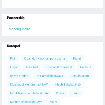
Partnership
Teropong Media
Kategori
Fiqih
Kisah dan karomah para ulama
Shalat
Firqoh
Ahlul bait
Qosidah & Shalawat
Tasawuf
Ijazah & Wirid
Dalil amaliah aswaja
Sejarah Islam
Kisah nabi Muhammad SAW
Kisah Sahabat Nabi
Info Majelis dan Jadwal Haul
Puasa
Tarim
Sunnah Rasulullah SAW
Zakat