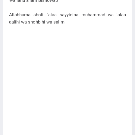
Wallahu a'lam Bishowab
Allahhuma sholii 'alaa sayyidina muhammad wa 'alaa
aalihi wa shohbihi wa salim