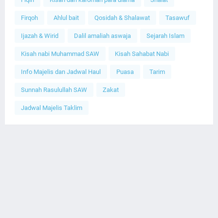
Firqoh
Ahlul bait
Qosidah & Shalawat
Tasawuf
Ijazah & Wirid
Dalil amaliah aswaja
Sejarah Islam
Kisah nabi Muhammad SAW
Kisah Sahabat Nabi
Info Majelis dan Jadwal Haul
Puasa
Tarim
Sunnah Rasulullah SAW
Zakat
Jadwal Majelis Taklim