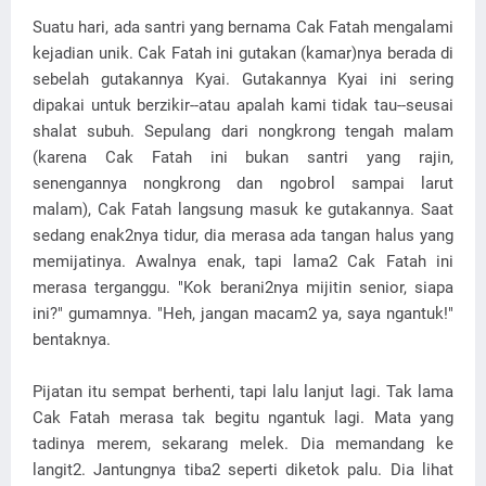
Suatu hari, ada santri yang bernama Cak Fatah mengalami
kejadian unik. Cak Fatah ini gutakan (kamar)nya berada di
sebelah gutakannya Kyai. Gutakannya Kyai ini sering
dipakai untuk berzikir--atau apalah kami tidak tau--seusai
shalat subuh. Sepulang dari nongkrong tengah malam
(karena Cak Fatah ini bukan santri yang rajin,
senengannya nongkrong dan ngobrol sampai larut
malam), Cak Fatah langsung masuk ke gutakannya. Saat
sedang enak2nya tidur, dia merasa ada tangan halus yang
memijatinya. Awalnya enak, tapi lama2 Cak Fatah ini
merasa terganggu. "Kok berani2nya mijitin senior, siapa
ini?" gumamnya. "Heh, jangan macam2 ya, saya ngantuk!"
bentaknya.
Pijatan itu sempat berhenti, tapi lalu lanjut lagi. Tak lama
Cak Fatah merasa tak begitu ngantuk lagi. Mata yang
tadinya merem, sekarang melek. Dia memandang ke
langit2. Jantungnya tiba2 seperti diketok palu. Dia lihat