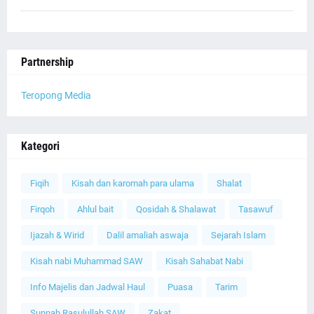
Partnership
Teropong Media
Kategori
Fiqih
Kisah dan karomah para ulama
Shalat
Firqoh
Ahlul bait
Qosidah & Shalawat
Tasawuf
Ijazah & Wirid
Dalil amaliah aswaja
Sejarah Islam
Kisah nabi Muhammad SAW
Kisah Sahabat Nabi
Info Majelis dan Jadwal Haul
Puasa
Tarim
Sunnah Rasulullah SAW
Zakat