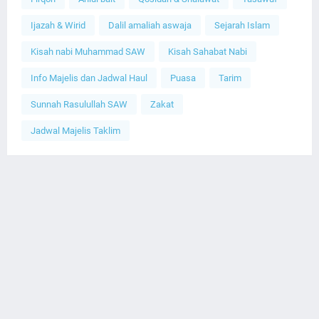
Ijazah & Wirid
Dalil amaliah aswaja
Sejarah Islam
Kisah nabi Muhammad SAW
Kisah Sahabat Nabi
Info Majelis dan Jadwal Haul
Puasa
Tarim
Sunnah Rasulullah SAW
Zakat
Jadwal Majelis Taklim