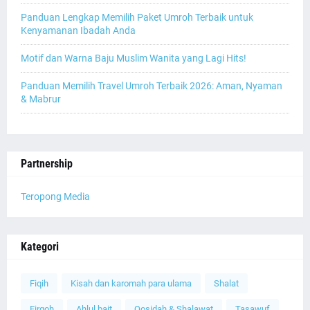
Panduan Lengkap Memilih Paket Umroh Terbaik untuk
Kenyamanan Ibadah Anda
Motif dan Warna Baju Muslim Wanita yang Lagi Hits!
Panduan Memilih Travel Umroh Terbaik 2026: Aman, Nyaman
& Mabrur
Partnership
Teropong Media
Kategori
Fiqih
Kisah dan karomah para ulama
Shalat
Firqoh
Ahlul bait
Qosidah & Shalawat
Tasawuf