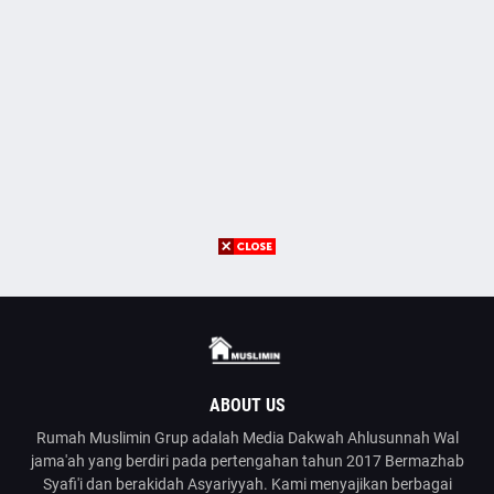
ABOUT US
Rumah Muslimin Grup adalah Media Dakwah Ahlusunnah Wal
jama'ah yang berdiri pada pertengahan tahun 2017 Bermazhab
Syafi'i dan berakidah Asyariyyah. Kami menyajikan berbagai