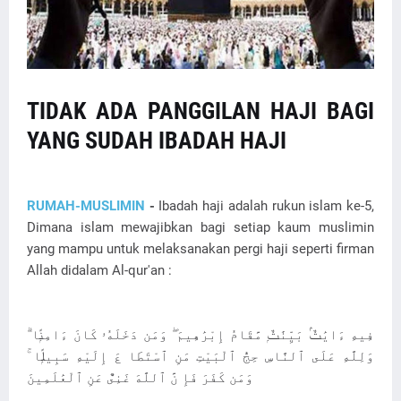
TIDAK ADA PANGGILAN HAJI BAGI
YANG SUDAH IBADAH HAJI
RUMAH-MUSLIMIN
-
Ibadah haji adalah rukun islam ke-5,
Dimana islam mewajibkan bagi setiap kaum muslimin
yang mampu untuk melaksanakan pergi haji seperti firman
Allah didalam Al-qur'an :
فِيهِ ءَايَٰتٌۢ بَيِّنَٰتٌۭ مَّقَامُ إِبْرَٰهِيمَ ۖ وَمَن دَخَلَهُۥ كَانَ ءَامِنًۭا ۗ
وَلِلَّهِ عَلَى ٱلنَّاسِ حِجُّ ٱلْبَيْتِ مَنِ ٱسْتَطَا عَ إِلَيْهِ سَبِيلًۭا ۚ
وَمَن كَفَرَ فَإِ نَّ ٱللَّهَ غَنِىٌّ عَنِ ٱلْعَٰلَمِينَ