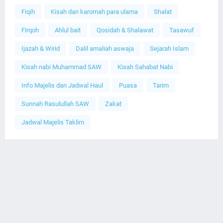
Fiqih
Kisah dan karomah para ulama
Shalat
Firqoh
Ahlul bait
Qosidah & Shalawat
Tasawuf
Ijazah & Wirid
Dalil amaliah aswaja
Sejarah Islam
Kisah nabi Muhammad SAW
Kisah Sahabat Nabi
Info Majelis dan Jadwal Haul
Puasa
Tarim
Sunnah Rasulullah SAW
Zakat
Jadwal Majelis Taklim