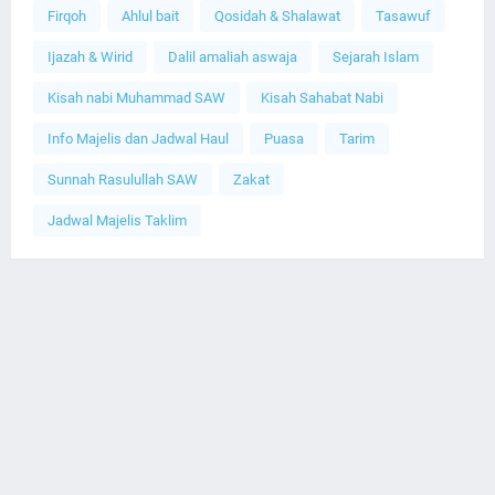
Firqoh
Ahlul bait
Qosidah & Shalawat
Tasawuf
Ijazah & Wirid
Dalil amaliah aswaja
Sejarah Islam
Kisah nabi Muhammad SAW
Kisah Sahabat Nabi
Info Majelis dan Jadwal Haul
Puasa
Tarim
Sunnah Rasulullah SAW
Zakat
Jadwal Majelis Taklim