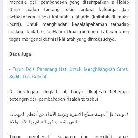
menarik, dari pembahasan yang disampaikan al-Habib
Umar adalah tentang relasi antara keluarga dan
pelaksanaan fungsi khilafah fi al-ardh (khilafah di muka
bumi). Untuk menghindari kesalahpahaman terhadap
makna "khilafah", al-Habib Umar memberi batasan yang
tegas mengenai definisi khilafah yang dimaksudnya.
Baca Juga :
-
Tujuh Do'a Penenang Hati Untuk Menghilangkan Stres,
Sedih, Dan Gelisah
Di postingan singkat ini, hanya disajikan beberapa
potongan dari pembahasan risalah tersebut:
١. وبعد: فإنّ مهمة صلاح الأسرة وتربية الأبناء من أعظم المهمات
التي يشترك في القيام بها الأب والأم...
Tugas membenahi keluarga dan mendidik anak