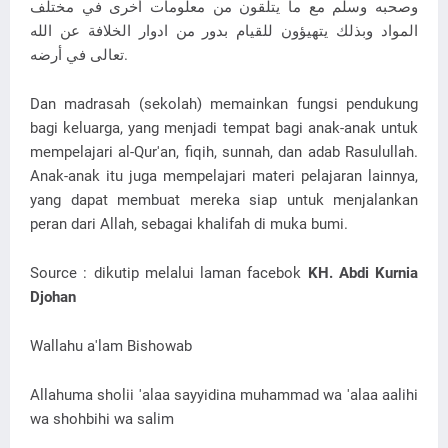
وصحبه وسلم مع ما يتلقون من معلومات أخرى في مختلف
المواد وبذلك يتهيؤون للقيام بدور من ادوار الخلافة عن الله
تعالى في أرضه.
Dan madrasah (sekolah) memainkan fungsi pendukung
bagi keluarga, yang menjadi tempat bagi anak-anak untuk
mempelajari al-Qur'an, fiqih, sunnah, dan adab Rasulullah.
Anak-anak itu juga mempelajari materi pelajaran lainnya,
yang dapat membuat mereka siap untuk menjalankan
peran dari Allah, sebagai khalifah di muka bumi.
Source : dikutip melalui laman facebok
KH. Abdi Kurnia
Djohan
Wallahu a'lam Bishowab
Allahuma sholii 'alaa sayyidina muhammad wa 'alaa aalihi
wa shohbihi wa salim