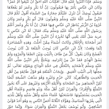
وَسَلَّمَ. فَإِذَا أَكْثَرُوا عَلَيْهِ قَالَ: أَفَكِتَابَ اللَّهِ أَحَقُّ أَنْ تَتَّبِعُوا أَمْ عُمَرُ؟
وَكَانَ ابْنِ عَبَّاسٍ يَأْمُرُ بِهَا فَيَقُولُونَ: إنَّ أَبَا بَكْرٍ وَعُمَرَ لَمْ يَفْعَلَاهَا
فَيَقُولُ يُوشِكُ أَنْ تَنْزِلَ عَلَيْكُمْ حِجَارَةٌ مِنْ السَّمَاءِ أَقُولُ لَكُمْ قَالَ
النَّبِيُّ صَلَّى اللَّهُ عَلَيْهِ وَسَلَّمَ وَتَقُولُونَ: قَالَ أَبُو بَكْرٍ وَعُمَرَ وَكَانَ
عُرْوَةُ بْنُ الزُّبَيْرِ يُنَاظِرُ ابْنِ عَبَّاسٍ فِيهَا فَقَالَ: إنَّ أَبَا بَكْرٍ وَعُمَرَ أَعْلَمُ
بِرَسُولِ اللَّهِ صَلَّى اللَّهُ عَلَيْهِ وَسَلَّمَ مِنْك فَقَالَ: لَهُ ابْنِ عَبَّاسٍ يَا
عرية سَلْ أُمَّك يَعْنِي أَنَّهَا تُخْبِرُهُ أَنَّ النَّبِيَّ صَلَّى اللَّهُ عَلَيْهِ وَسَلَّمَ
أَمَرَ أَصْحَابَهُ بِالْإِحْلَالِ وَكَانَتْ أَسْمَاءُ مِمَّنْ أَحَلَّتْ. وَهَذِهِ الْمُشَاجَرَةُ
إنَّمَا وَقَعَتْ؛ لِأَنَّ ابْنِ عَبَّاسٍ كَانَ يُوجِبُ الْمُتْعَةَ بَلْ كَانَ يُوجِبُ
الْفَسْخَ وَكَانَ يَقُولُ: كُلُّ مَنْ طَافَ بِالْبَيْتِ وَبَيْنَ الصَّفَا وَالْمَرْوَةِ وَلَمْ
يَسُقْ الْهَدْيَ فَقَدْ حَلَّ مِنْ إحْرَامِهِ. وَيَحْتَجُّ بِأَمْرِ النَّبِيِّ صَلَّى اللَّهُ
عَلَيْهِ وَسَلَّمَ لِأَصْحَابِهِ بِالتَّحَلُّلِ فِي حَجَّةِ الْوَدَاعِ وَبِقَوْلِهِ تَعَالَى: ثُمَّ
مَحِلُّهَا إلَى الْبَيْتِ الْعَتِيقِ . وَإِيجَابُ الْمُتْعَةِ هُوَ قَوْلُ طَائِفَةٍ مِنْ أَهْلِ
الْحَدِيثِ وَالظَّاهِرِيَّةِ: كَابْنِ حَزْمٍ وَغَيْرِهِ وَهُوَ مَذْهَبُ الشِّيعَةِ أَيْضًا
لَكِنَّ الْجَمَاهِيرَ مِنْ الصَّحَابَةِ وَالْأَئِمَّةِ الْأَرْبَعَةِ وَغَيْرِهِمْ عَلَى أَنَّهُ يَجُوزُ
التَّمَتُّعُ وَالْإِفْرَادُ؛ وَالْقِرَانُ لَكِنْ أَهْلُ مَكَّةَ وَبَنُو هَاشِمٍ وَعُلَمَاءُ أَهْلِ
الْحَدِيثِ يَسْتَحِبُّونَهَا. فَاسْتَحَبَّهَا عُلَمَاءُ سُنَّتِهِ وَأَهْلُ سُنَّتِهِ وَأَهْلُ بَلْدَتِهِ
الَّتِي بِقُرْبِهَا الْمَنَاسِكُ وَهَؤُلَاءِ الثَّلَاثَةُ أَخَصُّ النَّاسِ بِهِ وَهُوَ أَحَدُ قَوْلَيْ
الشَّافِعِيِّ. وَأَبُو يُوسُفَ يَجْعَلُ التَّمَتُّعَ وَالْقِرَانَ سَوَاءً. وَإِنَّمَا جَوَّزَ