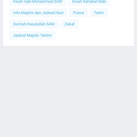
Kisah nabi Muhammad SAW
Kisah Sahabat Nabi
Info Majelis dan Jadwal Haul
Puasa
Tarim
Sunnah Rasulullah SAW
Zakat
Jadwal Majelis Taklim