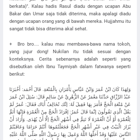
berkata)". Kalau hadis Rasul diadu dengan ucapan Abu
Bakar dan Umar saja tidak diterima, maka apalagi diadu
dengan ucapan orang yang di bawah mereka. Hujjahmu itu
sangat tidak bisa diterima akal sehat.
+ Bro bro.... kalau mau membawa-bawa nama tokoh,
yang jujur dong! Nukilan itu tidak sesuai dengan
konteksnya. Cerita sebenarnya adalah seperti yang
disebutkan oleh Ibnu Taymiyah dalam fatwanya seperti
berikut:
وَلِهَذَا كَانَ ابْنُ عُمَرَ وَابْنُ عَبَّاسٍ يَأْمُرَانِ بِالْمُتْعَةِ. قَالَ أَحْمَد: أَخْبَرَنَا
عَبْدُ الرَّزَّاقِ حَدَّثَنَا مَعْمَرٌ عَنْ الزُّهْرِيِّ عَنْ سَالِمٍ قَالَ: سُئِلَ ابْنُ عُمَرَ
عَنْ مُتْعَةِ الْحَجِّ فَأَمَرَ بِهَا فَقِيلَ لَهُ: إنَّك تُخَالِفُ أَبَاك فَقَالَ: عُمَرُ لَمْ
يَقُلْ الَّذِي تَقُولُونَ إنَّمَا قَالَ عُمَرُ: إفْرَادُ الْحَجِّ مِنْ الْعُمْرَةِ فَإِنَّهَا أَتَمُّ
لِلْعُمْرَةِ أَوْ أَنَّ الْعُمْرَةَ لَا تَتِمُّ فِي أَشْهُرِ الْحَجِّ إلَّا أَنْ يُهْدَى. وَأَرَادَ أَنْ
يُزَارَ الْبَيْتُ فِي غَيْرِ أَشْهُرِ الْحَجِّ فَجَعَلْتُمُوهَا أَنْتُمْ حَرَامًا وَعَاقَبْتُمْ
النَّاسَ عَلَيْهَا وَقَدْ أَحَلَّهَا اللَّهُ وَعَمِلَ بِهَا رَسُولُ اللَّهِ صَلَّى اللَّهُ عَلَيْهِ