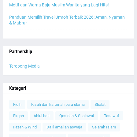
Motif dan Warna Baju Muslim Wanita yang Lagi Hits!
Panduan Memilih Travel Umroh Terbaik 2026: Aman, Nyaman
& Mabrur
Partnership
Teropong Media
Kategori
Fiqih
Kisah dan karomah para ulama
Shalat
Firqoh
Ahlul bait
Qosidah & Shalawat
Tasawuf
Ijazah & Wirid
Dalil amaliah aswaja
Sejarah Islam