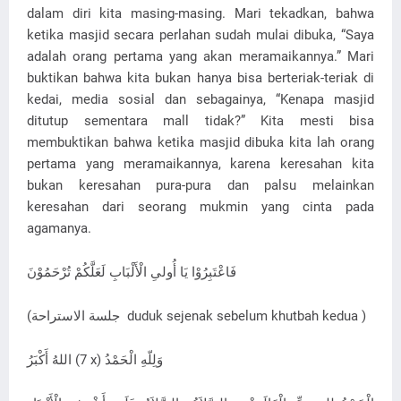
dalam diri kita masing-masing. Mari tekadkan, bahwa
ketika masjid secara perlahan sudah mulai dibuka, “Saya
adalah orang pertama yang akan meramaikannya.” Mari
buktikan bahwa kita bukan hanya bisa berteriak-teriak di
kedai, media sosial dan sebagainya, “Kenapa masjid
ditutup sementara mall tidak?” Kita mesti bisa
membuktikan bahwa ketika masjid dibuka kita lah orang
pertama yang meramaikannya, karena keresahan kita
bukan keresahan pura-pura dan palsu melainkan
keresahan dari seorang mukmin yang cinta pada
agamanya.
فَاعْتَبِرُوْا يَا أُولىِ الْأَلْبَابِ لَعَلَّكُمْ تُرْحَمُوْنَ
(جلسة الاستراحة duduk sejenak sebelum khutbah kedua )
اللهُ أَكْبَرُ (7 x) وَلِلّهِ الْحَمْدُ