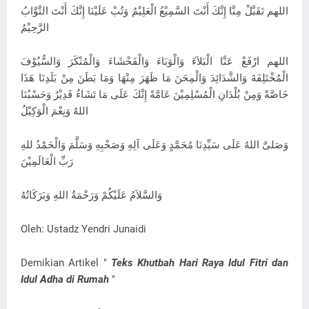
اللهم تَقَبَّلْ مِنَّا إِنَّكَ أَنْتَ السَّمِيْعُ الْعَلِيْمُ وَتُبْ عَلَيْنَا إِنَّكَ أَنْتَ التَّوَّابُ
الرَّحِيْمُ
اللهم ارْفَعْ عَنَّا الْبَلاَءَ وَالْوَبَاءَ وَالْفَحْشَاءَ وَالْمُنْكَرَ وَالسُّيُوْفَ
الْمُخْتَلِفَةَ وَالشَّدَائِدَ وَالْمِحَنَ مَا ظَهَرَ مِنْهَا وَمَا بَطَنَ مِنْ بَلَدِنَا هَذَا
خَاصَّةً وَمِنْ بُلْدَانِ الْمُسْلِمِيْنَ عَامَّةً إِنَّكَ عَلَى مَا تَشَاءُ قَدِيْرٌ وَحَسْبُنَا
اللهُ وَنِعْمَ الْوَكِيْلُ
وَصَلىَّ اللهُ عَلَى سَيِّدِنَا مُحَمَّدٍ وَعَلَى آلِهِ وَصَحْبِهِ وَسَلَّمَ وَالْحَمْدُ للهِ
رَبِّ الْعَالَمِيْنَ
وَالسَّلاَمُ عَلَيْكُمْ وَرَحْمَةُ اللهِ وَبَرَكَاتُهُ
Oleh: Ustadz Yendri Junaidi
Demikian Artikel "
Teks Khutbah Hari Raya Idul Fitri dan
Idul Adha di Rumah
"