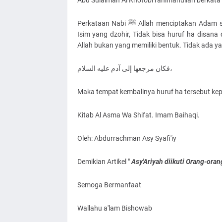
Abu Sulaiman Al Khotobi rahimahullah berkata 
Perkataan Nabi ﷺ Allah menciptakan Adam sesuai bentuknya, huruf Ha bisa menjadi kinayah diantara dua
Isim yang dzohir, Tidak bisa huruf ha disana 
Allah bukan yang memiliki bentuk. Tidak ada y
ﻓﻜﺎﻥ ﻣﺮﺟﻌﻬﺎ ﺇﻟﻰ ﺁﺩﻡ ﻋﻠﻴﻪ اﻟﺴﻼﻡ،
Maka tempat kembalinya huruf ha tersebut kep
Kitab Al Asma Wa Shifat. Imam Baihaqi.
Oleh: Abdurrachman Asy Syafi'iy
Demikian Artikel "
Asy'Ariyah diikuti Orang-ora
Semoga Bermanfaat
Wallahu a'lam Bishowab