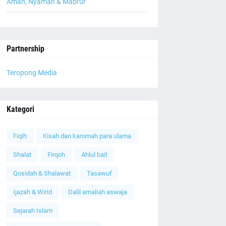
Aman, Nyaman & Mabrur
Partnership
Teropong Media
Kategori
Fiqih
Kisah dan karomah para ulama
Shalat
Firqoh
Ahlul bait
Qosidah & Shalawat
Tasawuf
Ijazah & Wirid
Dalil amaliah aswaja
Sejarah Islam