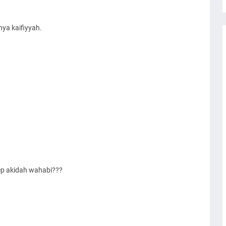
nya kaifiyyah.
ep akidah wahabi???