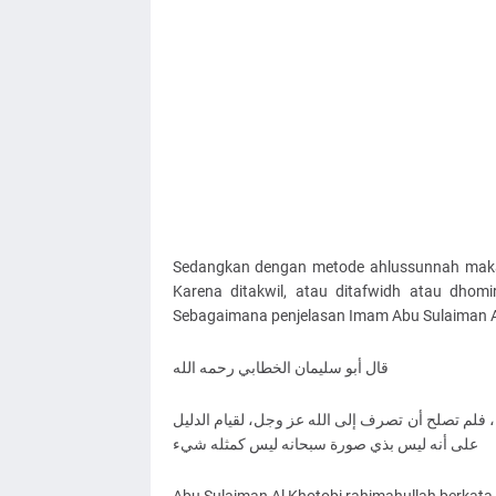
Sedangkan dengan metode ahlussunnah maka b
Karena ditakwil, atau ditafwidh atau dhom
Sebagaimana penjelasan Imam Abu Sulaiman Al
ﻗﺎﻝ ﺃﺑﻮ ﺳﻠﻴﻤﺎﻥ اﻟﺨﻄﺎﺑﻲ ﺭﺣﻤﻪ اﻟﻠﻪ
 ﻓﻠﻢ ﺗﺼﻠﺢ ﺃﻥ ﺗﺼﺮﻑ ﺇﻟﻰ اﻟﻠﻪ ﻋﺰ ﻭﺟﻞ، ﻟﻘﻴﺎﻡ اﻟﺪﻟﻴﻞ
ﻋﻠﻰ ﺃﻧﻪ ﻟﻴﺲ ﺑﺬﻱ ﺻﻮﺭﺓ ﺳﺒﺤﺎﻧﻪ ﻟﻴﺲ ﻛﻤﺜﻠﻪ ﺷﻲء