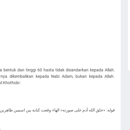
entuk dan tinggi 60 hasta tidak disandarkan kepada Allah.
irnya dikembalikan kepada Nabi Adam, bukan kepada Allah.
 Khothobi :
ﻗﻮﻟﻪ: «ﺧﻠﻖ اﻟﻠﻪ ﺁﺩﻡ ﻋﻠﻰ ﺻﻮﺭﺗﻪ» اﻟﻬﺎء ﻭﻗﻌﺖ ﻛﻨﺎﻳﺔ ﺑﻴﻦ اﺳﻤﻴﻦ ﻇﺎﻫﺮﻳﻦ،