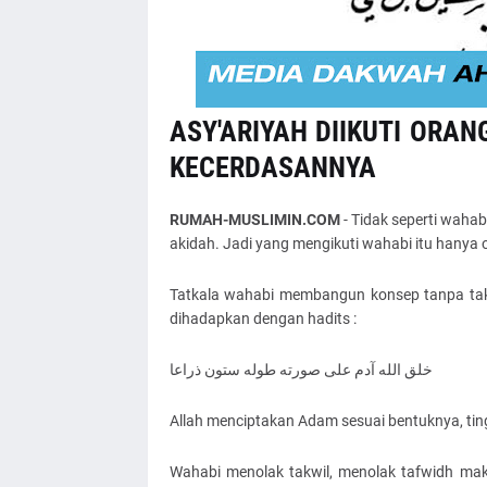
ASY'ARIYAH DIIKUTI ORA
KECERDASANNYA
RUMAH-MUSLIMIN.COM
- Tidak seperti waha
akidah. Jadi yang mengikuti wahabi itu hanya o
Tatkala wahabi membangun konsep tanpa takw
dihadapkan dengan hadits :
خلق الله آدم علی صورته طوله ستون ذراعا
Allah menciptakan Adam sesuai bentuknya, tin
Wahabi menolak takwil, menolak tafwidh mak