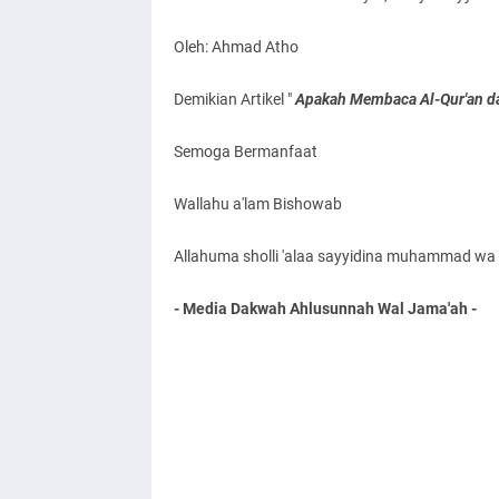
Oleh: Ahmad Atho
Demikian Artikel "
Apakah Membaca Al-Qur'an da
Semoga Bermanfaat
Wallahu a'lam Bishowab
Allahuma sholli 'alaa sayyidina muhammad wa '
- Media Dakwah Ahlusunnah Wal Jama'ah -