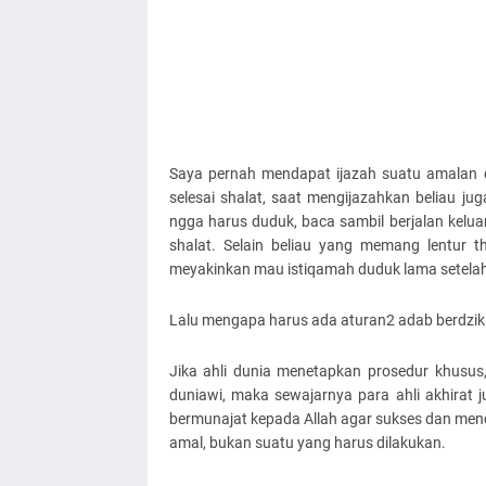
Saya pernah mendapat ijazah suatu amalan d
selesai shalat, saat mengijazahkan beliau ju
ngga harus duduk, baca sambil berjalan kelua
shalat. Selain beliau yang memang lentur 
meyakinkan mau istiqamah duduk lama setelah 
Lalu mengapa harus ada aturan2 adab berdzikir
Jika ahli dunia menetapkan prosedur khusus
duniawi, maka sewajarnya para ahli akhirat j
bermunajat kepada Allah agar sukses dan menc
amal, bukan suatu yang harus dilakukan.