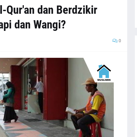
Qur'an dan Berdzikir
api dan Wangi?
0