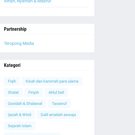
Aman, Nyaman & Mabrur
Partnership
Teropong Media
Kategori
Fiqih
Kisah dan karomah para ulama
Shalat
Firqoh
Ahlul bait
Qosidah & Shalawat
Tasawuf
Ijazah & Wirid
Dalil amaliah aswaja
Sejarah Islam