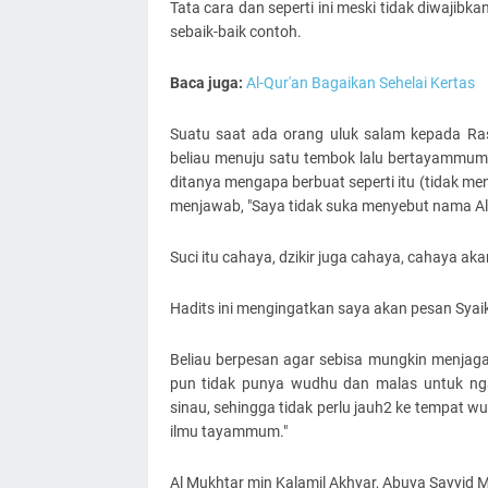
Tata cara dan seperti ini meski tidak diwajib
sebaik-baik contoh.
Baca juga:
Al-Qur'an Bagaikan Sehelai Kertas
Suatu saat ada orang uluk salam kepada Ras
beliau menuju satu tembok lalu bertayammum,
ditanya mengapa berbuat seperti itu (tidak m
menjawab, "Saya tidak suka menyebut nama All
Suci itu cahaya, dzikir juga cahaya, cahaya ak
Hadits ini mengingatkan saya akan pesan Syai
Beliau berpesan agar sebisa mungkin menjaga
pun tidak punya wudhu dan malas untuk nga
sinau, sehingga tidak perlu jauh2 ke tempat 
ilmu tayammum."
Al Mukhtar min Kalamil Akhyar, Abuya Sayyid 