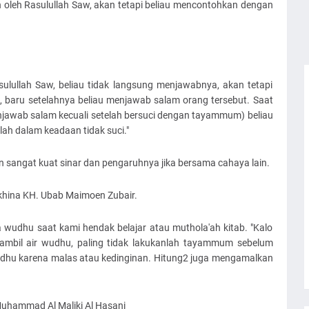
kan oleh Rasulullah Saw, akan tetapi beliau mencontohkan dengan
ulullah Saw, beliau tidak langsung menjawabnya, akan tetapi
 baru setelahnya beliau menjawab salam orang tersebut. Saat
enjawab salam kecuali setelah bersuci dengan tayammum) beliau
ah dalam keadaan tidak suci."
an sangat kuat sinar dan pengaruhnya jika bersama cahaya lain.
khina KH. Ubab Maimoen Zubair.
 wudhu saat kami hendak belajar atau muthola'ah kitab. "Kalo
mbil air wudhu, paling tidak lakukanlah tayammum sebelum
wudhu karena malas atau kedinginan. Hitung2 juga mengamalkan
Muhammad Al Maliki Al Hasani